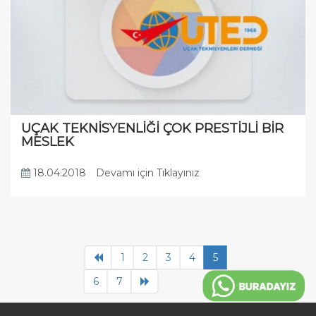
UÇAK TEKNİSYENLİĞİ ÇOK PRESTİJLİ BİR
MESLEK
18.04.2018
Devamı için Tıklayınız
1
2
3
4
5
6
7