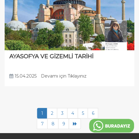
AYASOFYA VE GİZEMLİ TARİHİ
15.04.2025
Devamı için Tıklayınız
1
2
3
4
5
6
7
8
9