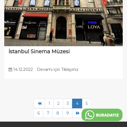
İstanbul Sinema Müzesi
14.12.2022
Devamı için Tıklayınız
1
2
3
4
5
6
7
8
9