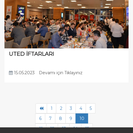
UTED İFTARLARI
15.05.2023
Devamı için Tıklayınız
1
2
3
4
5
6
7
8
9
10
11
12
13
14
15