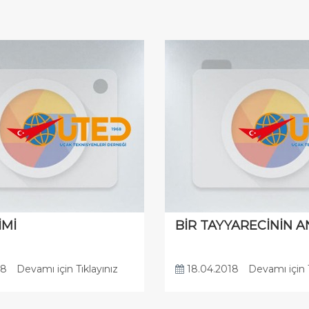
İMİ
BİR TAYYARECİNİN A
18
Devamı için Tıklayınız
18.04.2018
Devamı için T