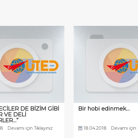
CİLER DE BİZİM GİBİ
Bir hobi edinmek…
R VE DELİ
RLER…”
18
Devamı için Tıklayınız
18.04.2018
Devamı için T