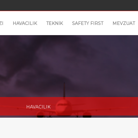
ZI
HAVACILIK
TEKNİK
SAFETY FIRST
MEVZUAT
HAVACILIK