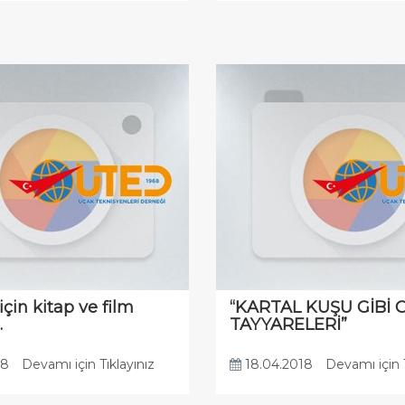
 için kitap ve film
“KARTAL KUŞU GİBİ 
…
TAYYARELERİ”
18
Devamı için Tıklayınız
18.04.2018
Devamı için T