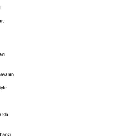
l
ır,
anı
havanın
iyle
larda
rhangi