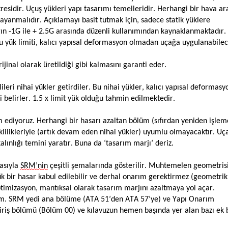
esidir. Uçuş yükleri yapı tasarımı temelleridir. Herhangi bir hava ar
ayanmalıdır. Açıklamayı basit tutmak için, sadece statik yüklere
ğın -1G ile + 2.5G arasında düzenli kullanımından kaynaklanmaktadır
. Bu yük limiti, kalıcı yapısal deformasyon olmadan uçağa uygulanabile
ijinal olarak üretildiği gibi kalmasını garanti eder.
leri nihai yükler getirdiler. Bu nihai yükler, kalıcı yapısal deformasyo
belirler. 1.5 x limit yük olduğu tahmin edilmektedir.
m ediyoruz. Herhangi bir hasarı azaltan bölüm (sıfırdan yeniden işlem
eklilikleriyle (artık devam eden nihai yükler) uyumlu olmayacaktır. Uç
lınlığı temini yaratır. Buna da ‘tasarım marjı’ deriz.
rasıyla
SRM’nin
çeşitli şemalarında gösterilir. Muhtemelen geometris
k bir hasar kabul edilebilir ve derhal onarım gerektirmez (geometrik
timizasyon, mantıksal olarak tasarım marjını azaltmaya yol açar.
alım. SRM yedi ana bölüme (ATA 51’den ATA 57’ye) ve Yapı Onarım
 giriş bölümü (Bölüm 00) ve kılavuzun hemen başında yer alan bazı ek b