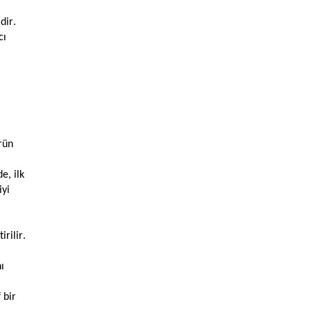
dir.
cı
rün
e, ilk
iyi
rilir.
ı
 bir