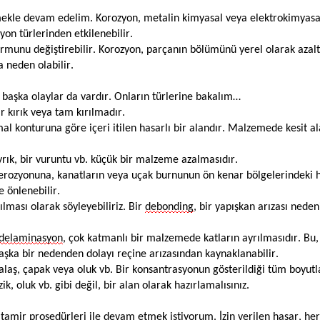
tmekle devam edelim. Korozyon, metalin kimyasal veya elektrokimyasa
korozyon türlerinden etkilenebilir.
rmunu değiştirebilir. Korozyon, parçanın bölümünü yerel olarak azalt
a neden olabilir.
 başka olaylar da vardır. Onların türlerine bakalım…
r kırık veya tam kırılmadır.
mal konturuna göre içeri itilen hasarlı bir alandır. Malzemede kesit al
sıyrık, bir vuruntu vb. küçük bir malzeme azalmasıdır.
a erozyonuna, kanatların veya uçak burnunun ön kenar bölgelerindeki 
e önlenebilir.
lması olarak söyleyebiliriz. Bir
debonding
, bir yapışkan arızası neden
delaminasyon
, çok katmanlı bir malzemede katların ayrılmasıdır. Bu,
aşka bir nedenden dolayı reçine arızasından kaynaklanabilir.
, talaş, çapak veya oluk vb. Bir konsantrasyonun gösterildiği tüm boyut
ik, oluk vb. gibi değil, bir alan olarak hazırlamalısınız.
 tamir prosedürleri ile devam etmek istiyorum. İzin verilen hasar, he