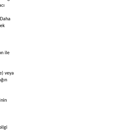
acı
. Daha
cek
n ile
e) veya
ağın
inin
ilgi