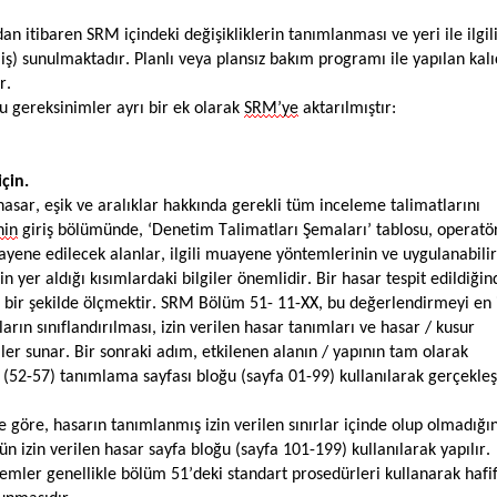
n itibaren SRM içindeki değişikliklerin tanımlanması ve yeri ile ilgili
nmiş) sunulmaktadır. Planlı veya plansız bakım programı ile yapılan kalı
r.
u gereksinimler ayrı bir ek olarak
SRM’ye
aktarılmıştır:
çin.
asar, eşik ve aralıklar hakkında gerekli tüm inceleme talimatlarını
nin
giriş bölümünde, ‘Denetim Talimatları Şemaları’ tablosu, operatö
ayene edilecek alanlar, ilgili muayene yöntemlerinin ve uygulanabilir
er aldığı kısımlardaki bilgiler önemlidir. Bir hasar tespit edildiğind
bir şekilde ölçmektir. SRM Bölüm 51- 11-XX, bu değerlendirmeyi en 
arın sınıflandırılması, izin verilen hasar tanımları ve hasar / kusur
iler sunar. Bir sonraki adım, etkilenen alanın / yapının tam olarak
(52-57) tanımlama sayfası bloğu (sayfa 01-99) kullanılarak gerçekleşti
ne göre, hasarın tanımlanmış izin verilen sınırlar içinde olup olmadığın
 izin verilen hasar sayfa bloğu (sayfa 101-199) kullanılarak yapılır.
ylemler genellikle bölüm 51’deki standart prosedürleri kullanarak hafif