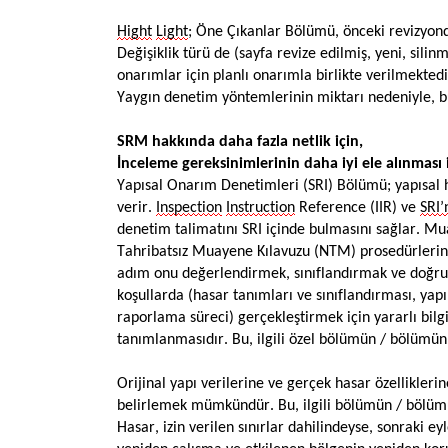
Hight
Light
; Öne Çıkanlar Bölümü, önceki revizyonda
Değişiklik türü de (sayfa revize edilmiş, yeni, sili
onarımlar için planlı onarımla birlikte verilmektedi
Yaygın denetim yöntemlerinin miktarı nedeniyle, b
SRM hakkında daha fazla netlik için,
İnceleme gereksinimlerinin daha iyi ele alınması i
Yapısal Onarım Denetimleri (SRI) Bölümü; yapısal h
verir.
Inspection
Instruction
Reference (IIR) ve
SRI’
denetim talimatını SRI içinde bulmasını sağlar. Mu
Tahribatsız Muayene Kılavuzu (NTM) prosedürlerinin y
adım onu değerlendirmek, sınıflandırmak ve doğru 
koşullarda (hasar tanımları ve sınıflandırması, yapıl
raporlama süreci) gerçekleştirmek için yararlı bilg
tanımlanmasıdır. Bu, ilgili özel bölümün / bölümün 
Orijinal yapı verilerine ve gerçek hasar özellikleri
belirlemek mümkündür. Bu, ilgili bölümün / bölümün
Hasar, izin verilen sınırlar dahilindeyse, sonraki e