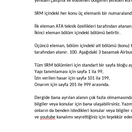
yeniden çalışma ve etkilenen bölgenin yeniden kor
SRM içindeki her konu üç elemanlı bir numaralandı
İlk eleman ATA teknik özellikleri tarafından atanan
İkinci eleman bölüm içindeki bölümü belirtir.
Üçüncü eleman, bölüm içindeki alt bölümü (konu) tan
tarafından atanır. 100. Aşağıdaki 3 basamak Airbus
Tüm SRM bölümleri için standart bir sayfa bloğu ay
Yapı tanımlaması için sayfa 1 ila 99,
İzin verilen hasar için sayfa 101 ila 199,
Onarım için sayfa 201 ile 999 arasında.
Dergide bana ayrılan alanın çok fazla olmamasında
bilgiler veya konular için bana ulaşabilirsiniz. Ya
onların da benden istedikleri konular veya bilgil
ve
youtube
kanalımı seyrettiğiniz için teşekkür eder