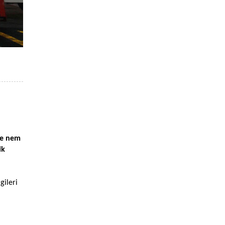
 ve nem
ik
gileri