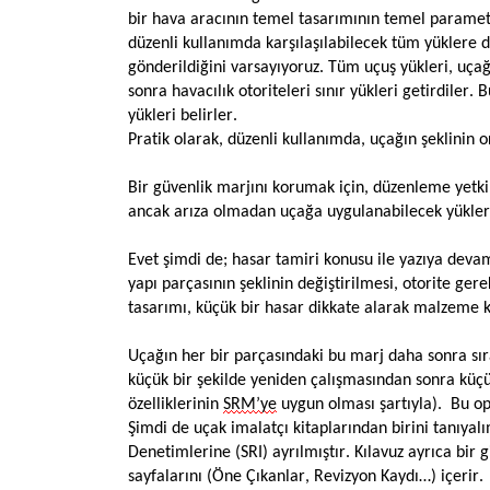
bir hava aracının temel tasarımının temel parametr
düzenli kullanımda karşılaşılabilecek tüm yüklere d
gönderildiğini varsayıyoruz. Tüm uçuş yükleri, uça
sonra havacılık otoriteleri sınır yükleri getirdiler
yükleri belirler.
Pratik olarak, düzenli kullanımda, uçağın şeklinin or
Bir güvenlik marjını korumak için, düzenleme yetkili
ancak arıza olmadan uçağa uygulanabilecek yükleri 
Evet şimdi de; hasar tamiri konusu ile yazıya deva
yapı parçasının şeklinin değiştirilmesi, otorite ger
tasarımı, küçük bir hasar dikkate alarak malzeme ka
Uçağın her bir parçasındaki bu marj daha sonra sı
küçük bir şekilde yeniden çalışmasından sonra küçü
özelliklerinin
SRM’ye
uygun olması şartıyla). Bu op
Şimdi de uçak imalatçı kitaplarından birini tanıy
Denetimlerine (SRI) ayrılmıştır. Kılavuz ayrıca bir
sayfalarını (Öne Çıkanlar, Revizyon Kaydı…) içerir.