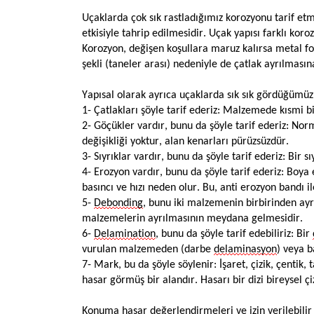
Uçaklarda çok sık rastladığımız korozyonu tarif e
etkisiyle tahrip edilmesidir. Uçak yapısı farklı 
Korozyon, değişen koşullara maruz kalırsa metal fo
şekli (taneler arası) nedeniyle de çatlak ayrılmasın
Yapısal olarak ayrıca uçaklarda sık sık gördüğümüz
1- Çatlakları şöyle tarif ederiz: Malzemede kısmi bi
2- Göçükler vardır, bunu da şöyle tarif ederiz: Nor
değişikliği yoktur, alan kenarları pürüzsüzdür.
3- Sıyrıklar vardır, bunu da şöyle tarif ederiz: Bir 
4- Erozyon vardır, bunu da şöyle tarif ederiz: Boy
basıncı ve hızı neden olur. Bu, anti erozyon bandı il
5-
Debonding
, bunu iki malzemenin birbirinden ayrı
malzemelerin ayrılmasının meydana gelmesidir.
6-
Delamination
, bunu da şöyle tarif edebiliriz: Bir
vurulan malzemeden (darbe
delaminasyon
) veya b
7- Mark, bu da şöyle söylenir: İşaret, çizik, çentik
hasar görmüş bir alandır. Hasarı bir dizi bireysel çiz
Konuma hasar değerlendirmeleri ve izin verilebilir