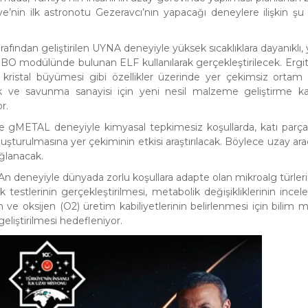
iye’nin ilk astronotu Gezeravcı’nın yapacağı deneylere ilişkin şu b
ından geliştirilen UYNA deneyiyle yüksek sıcaklıklara dayanıklı,
KIBO modülünde bulunan ELF kullanılarak gerçekleştirilecek. Erg
e kristal büyümesi gibi özellikler üzerinde yer çekimsiz ortam e
lık ve savunma sanayisi için yeni nesil malzeme geliştirme kab
r.
je gMETAL deneyiyle kimyasal tepkimesiz koşullarda, katı parçac
uşturulmasına yer çekiminin etkisi araştırılacak. Böylece uzay araç
ağlanacak.
MAn deneyiyle dünyada zorlu koşullara adapte olan mikroalg türleri
 testlerinin gerçekleştirilmesi, metabolik değişikliklerinin incel
ve oksijen (O2) üretim kabiliyetlerinin belirlenmesi için bilim 
liştirilmesi hedefleniyor.