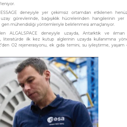
leniyor.
en MESSAGE deneyiyle yer çekimsiz ortamdan etkilenen henüz 
zay görevlerinde, bağışıklık hücrelerinden hangilerinin yer
R gen mühendisliği yöntemleriyle belirlenmesi amaçlanıyor.
ştirilen ALGALSPACE deneyiyle uzayda, Antarktik ve ılıman
ak, literatürde ilk kez kutup alglerinin uzayda kullanımına yöne
2’den O2 rejenerasyonu, ek gıda temini, su iyileştirme, yaşam