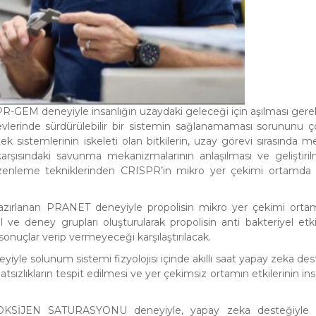
SPR-GEM deneyiyle insanlığın uzaydaki geleceği için aşılması ger
vlerinde sürdürülebilir bir sistemin sağlanamaması sorununu
k sistemlerinin iskeleti olan bitkilerin, uzay görevi sırasında 
karşısındaki savunma mekanizmalarının anlaşılması ve geliştiri
zenleme tekniklerinden CRISPR’in mikro yer çekimi ortamda b
azırlanan PRANET deneyiyle propolisin mikro yer çekimi orta
rol ve deney grupları oluşturularak propolisin anti bakteriyel etki
sonuçlar verip vermeyeceği karşılaştırılacak.
yle solunum sistemi fizyolojisi içinde akıllı saat yapay zeka des
zlıkların tespit edilmesi ve yer çekimsiz ortamın etkilerinin ins
cek OKSİJEN SATURASYONU deneyiyle, yapay zeka desteğiyle v