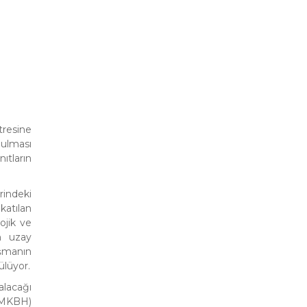
tresine
nulması
ıtların
rindeki
katılan
ojik ve
in uzay
ışmanın
ülüyor.
alacağı
 (MKBH)