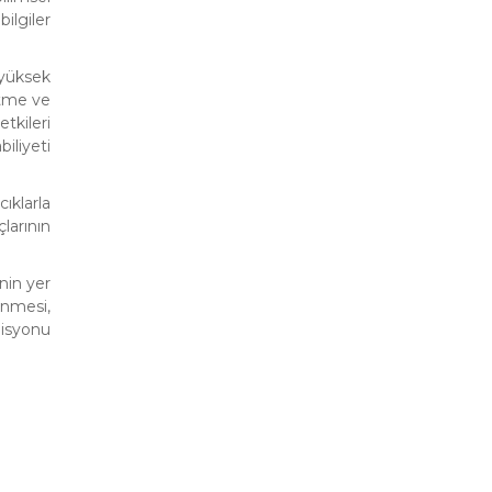
ilgiler
 yüksek
itme ve
tkileri
iliyeti
ıklarla
larının
nin yer
enmesi,
misyonu