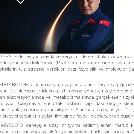
MOPHYTE deneyiyle uzayda ve yeryüzünde yetiştirilen ve de tuz s
lerinde yeni nesil dizilemeyle (RNA-seq) transkriptomun ortaya ko
tkilerin tuz stresine verdikleri bazı fizyolojik ve moleküler yan
n METABOLOM araştırmasıyla, uzay koşullarının insan sağlığı üze
ıyor. Bu olumsuz etkilerin azaltılmasına yönelik, uzay görevine 
 gen ekspresyonlarında ve metabolizmalarında gerçekleşen fizyol
lüyor. Çalışmayla, vücuttaki sistem çapındaki değişiklikler
rlerinin anlaşılmasında yeni bilgiler sağlanması amaçlanıyor. Çal
e önleyici tedbirlerin geliştirilmesinde faydalı olabileceği de düşün
en MİYELOİD deneyiyle uzay misyonu katılımcılarının maruz k
sarının immünolojik olarak ‘miyeloid kökenli baskılayıcı hücreler