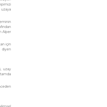
epimizi
ü uzaya
eminin
afından
n Alper
an için
 diyen
i, uzay
ortamda
nceden
ilimsel