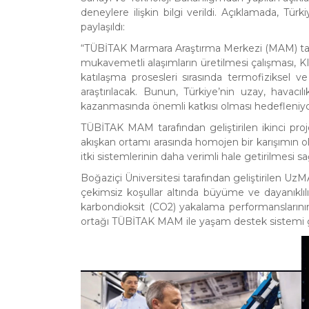
deneylere ilişkin bilgi verildi. Açıklamada, Türk
paylaşıldı:
“TÜBİTAK Marmara Araştırma Merkezi (MAM) taraf
mukavemetli alaşımların üretilmesi çalışması, 
katılaşma prosesleri sırasında termofiziksel v
araştırılacak. Bunun, Türkiye’nin uzay, havacı
kazanmasında önemli katkısı olması hedefleniyo
TÜBİTAK MAM tarafından geliştirilen ikinci pro
akışkan ortamı arasında homojen bir karışımın ol
itki sistemlerinin daha verimli hale getirilmesi s
Boğaziçi Üniversitesi tarafından geliştirilen Uz
çekimsiz koşullar altında büyüme ve dayanıklılık
karbondioksit (CO2) yakalama performanslarının 
ortağı TÜBİTAK MAM ile yaşam destek sistemi ge