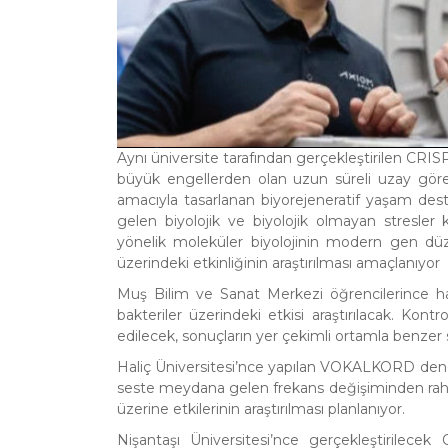
Aynı üniversite tarafından gerçekleştirilen CRI
büyük engellerden olan uzun süreli uzay göre
amacıyla tasarlanan biyorejeneratif yaşam deste
gelen biyolojik ve biyolojik olmayan stresler 
yönelik moleküler biyolojinin modern gen dü
üzerindeki etkinliğinin araştırılması amaçlanıyor
Muş Bilim ve Sanat Merkezi öğrencilerince h
bakteriler üzerindeki etkisi araştırılacak. Kont
edilecek, sonuçların yer çekimli ortamla benzer 
Haliç Üniversitesi’nce yapılan VOKALKORD deneyi
seste meydana gelen frekans değişiminden rahatsı
üzerine etkilerinin araştırılması planlanıyor.
Nişantaşı Üniversitesi’nce gerçekleştirile