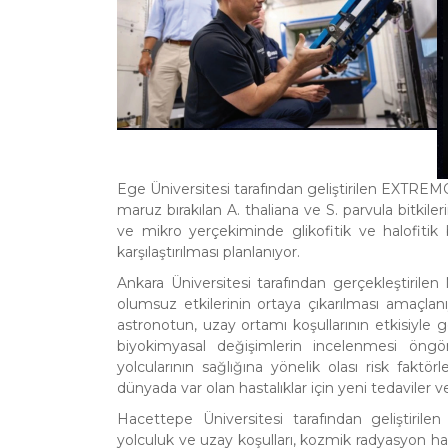
Ege Üniversitesi tarafından geliştirilen EXTRE
maruz bırakılan A. thaliana ve S. parvula bitki
ve mikro yerçekiminde glikofitik ve halofitik bi
karşılaştırılması planlanıyor.
Ankara Üniversitesi tarafından gerçekleştirile
olumsuz etkilerinin ortaya çıkarılması amaçlan
astronotun, uzay ortamı koşullarının etkisiyle
biyokimyasal değişimlerin incelenmesi öngörü
yolcularının sağlığına yönelik olası risk faktö
dünyada var olan hastalıklar için yeni tedaviler v
Hacettepe Üniversitesi tarafından geliştiril
yolculuk ve uzay koşulları, kozmik radyasyon ha