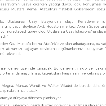
Gezeravcı’nın uzaya çıkarken yaptığı duygu dolu konuşması h
rucusu Mustafa Kemal Atatürk’ün “İstikbal Göklerdedir” söz
, Uluslararası Uzay İstasyonu’na ulaştı. Kenetlenme işl
na giriş yaptı. Böylece Ax-3, Houston merkezli Axiom Space tar
cü mürettebatlı görev oldu. Uluslararası Uzay İstasyonu’na ulaşa
dedir”
eden Gazi Mustafa Kemal Atatürk’e ve silah arkadaşlarına, bu vat
dım atmamızı sağlayan devletimize şükranlarımızı sunuyorum”
nü tekrarladı.
imsel deney üzerinde çalışacak. Bu deneyler, mikro yer çekim
y ortamında araştırılması, katı-akışkan karışımların yerçekimsiz 
z-Alegria, Marcus Wandt ve Walter Villadei de burada daha ö
 çalışmalara imza atacak.
aracıyla dünyaya dönmesi planlanıyor.
amada, Türkiye’nin insanlı ilk uzay görevinde yapılması planlanan b