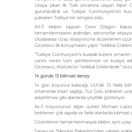
Uzaya çıkan ilk Türk ünvanına ulaşan Alper 
gururlandırdı ve Türkiye Cumhuriyeti’nin ku
yükselen Türkiye’nin simgesi oldu.
AX-3 ekibini taşıyan Crew Dragon kapsülü
tamamlanmasının ardından, astronotlar istasyo
Uluslararası Uzay İstasyonu’na düzenlenen üçün
Gezeravcı ilk konuşmasını yaptı: “İstikbal Gökler
“Türkiye Cumhuriyeti’ni kurarak bizlere emanet 
canını veren tüm şehitlerimize ve buraya a
Gezeravcı, Atatürk’ün “İstikbal Göklerdedir” sözü
14 günde 13 bilimsel deney
14 gün boyunca kalacağı UUİ’de 13 farklı bil
ortamında insan sağlığı, Tuz Gölü bitkisinin uza
araştırılması gibi alanlarda çeşitlilik gösteriyor.
Ax-3 misyonunun diğer üyeleri Michael Lope
belirlenen çok sayıda ve farklı alanlarda bilimsel
Görevlerinin tamamlanmasıyla ekibin, aynı uzay 
Sanayi ve Teknoloji Bakanlığı’ndan yapılan açıkl