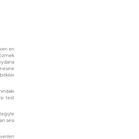
eken en
 çözmek
meydana
lmesine
itkiler
mındaki
si test
teğiyle
an sesi
erilen