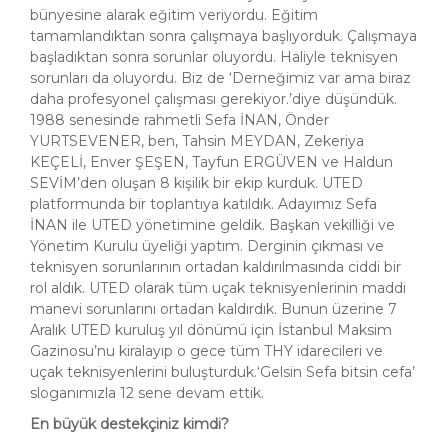
bünyesine alarak eğitim veriyordu. Eğitim
tamamlandıktan sonra çalışmaya başlıyorduk. Çalışmaya
başladıktan sonra sorunlar oluyordu. Haliyle teknisyen
sorunları da oluyordu. Biz de ‘Derneğimiz var ama biraz
daha profesyonel çalışması gerekiyor.’diye düşündük.
1988 senesinde rahmetli Sefa İNAN, Önder
YURTSEVENER, ben, Tahsin MEYDAN, Zekeriya
KEÇELİ, Enver ŞEŞEN, Tayfun ERGÜVEN ve Haldun
SEVİM’den oluşan 8 kişilik bir ekip kurduk. UTED
platformunda bir toplantıya katıldık. Adayımız Sefa
İNAN ile UTED yönetimine geldik. Başkan vekilliği ve
Yönetim Kurulu üyeliği yaptım. Derginin çıkması ve
teknisyen sorunlarının ortadan kaldırılmasında ciddi bir
rol aldık. UTED olarak tüm uçak teknisyenlerinin maddi
manevi sorunlarını ortadan kaldırdık. Bunun üzerine 7
Aralık UTED kuruluş yıl dönümü için İstanbul Maksim
Gazinosu’nu kiralayıp o gece tüm THY idarecileri ve
uçak teknisyenlerini buluşturduk.‘Gelsin Sefa bitsin cefa’
sloganımızla 12 sene devam ettik.
En büyük destekçiniz kimdi?