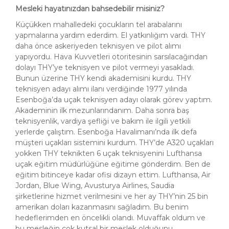
Mesleki hayatınızdan bahsedebilir misiniz?
Küçükken mahalledeki çocukların tel arabalarını
yapmalarına yardım ederdim. El yatkınlığım vardı. THY
daha önce askeriyeden teknisyen ve pilot alımı
yapıyordu. Hava Kuvvetleri otoritesinin sarsılacağından
dolayı THY’ye teknisyen ve pilot vermeyi yasakladı.
Bunun üzerine THY kendi akademisini kurdu. THY
teknisyen adayı alımı ilanı verdiğinde 1977 yılında
Esenboğa’da uçak teknisyen adayı olarak görev yaptım.
Akademinin ilk mezunlarındanım. Daha sonra baş
teknisyenlik, vardiya şefliği ve bakım ile ilgili yetkili
yerlerde çalıştım. Esenboğa Havalimanı’nda ilk defa
müşteri uçakları sistemini kurdum. THY’de A320 uçakları
yokken THY teknikten 6 uçak teknisyenini Lufthansa
uçak eğitim müdürlüğüne eğitime gönderdim. Ben de
eğitim bitinceye kadar ofisi dizayn ettim. Lufthansa, Air
Jordan, Blue Wing, Avusturya Airlines, Saudia
şirketlerine hizmet verilmesini ve her ay THY’nin 25 bin
amerikan doları kazanmasını sağladım. Bu benim
hedeflerimden en öncelikli olandı. Muvaffak oldum ve
bu mesleğin çok kutsal bir meslek olduğunu