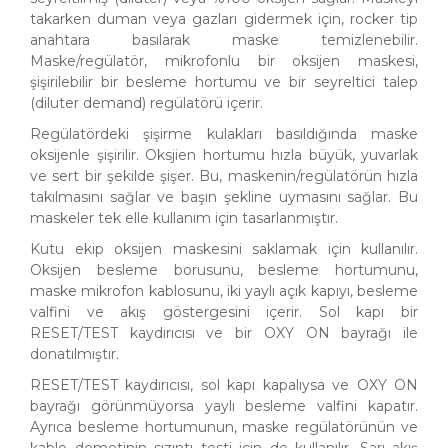
takarken duman veya gazları gidermek için, rocker tip
anahtara basılarak maske temizlenebilir.
Maske/regülatör, mikrofonlu bir oksijen maskesi,
şişirilebilir bir besleme hortumu ve bir seyreltici talep
(diluter demand) regülatörü içerir.
Regülatördeki şişirme kulakları basıldığında maske
oksijenle şişirilir. Oksjien hortumu hızla büyük, yuvarlak
ve sert bir şekilde şişer. Bu, maskenin/regülatörün hızla
takılmasını sağlar ve başın şekline uymasını sağlar. Bu
maskeler tek elle kullanım için tasarlanmıştır.
Kutu ekip oksijen maskesini saklamak için kullanılır.
Oksijen besleme borusunu, besleme hortumunu,
maske mikrofon kablosunu, iki yaylı açık kapıyı, besleme
valfini ve akış göstergesini içerir. Sol kapı bir
RESET/TEST kaydırıcısı ve bir OXY ON bayrağı ile
donatılmıştır.
RESET/TEST kaydırıcısı, sol kapı kapalıysa ve OXY ON
bayrağı görünmüyorsa yaylı besleme valfini kapatır.
Ayrıca besleme hortumunun, maske regülatörünün ve
kablo demetinin sızıntı testi için de kullanılır. Sarı akış