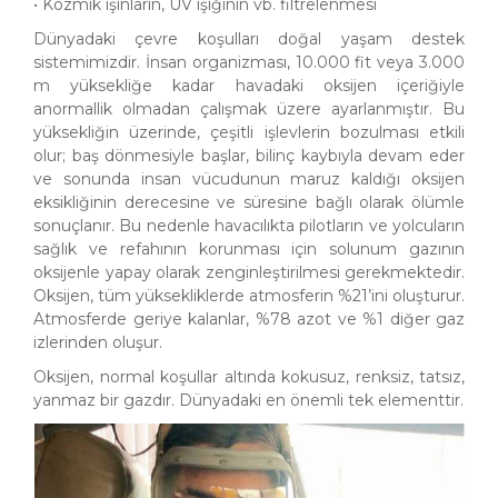
• Kozmik ışınların, UV ışığının vb. filtrelenmesi
Dünyadaki çevre koşulları doğal yaşam destek
sistemimizdir. İnsan organizması, 10.000 fit veya 3.000
m yüksekliğe kadar havadaki oksijen içeriğiyle
anormallik olmadan çalışmak üzere ayarlanmıştır. Bu
yüksekliğin üzerinde, çeşitli işlevlerin bozulması etkili
olur; baş dönmesiyle başlar, bilinç kaybıyla devam eder
ve sonunda insan vücudunun maruz kaldığı oksijen
eksikliğinin derecesine ve süresine bağlı olarak ölümle
sonuçlanır. Bu nedenle havacılıkta pilotların ve yolcuların
sağlık ve refahının korunması için solunum gazının
oksijenle yapay olarak zenginleştirilmesi gerekmektedir.
Oksijen, tüm yüksekliklerde atmosferin %21’ini oluşturur.
Atmosferde geriye kalanlar, %78 azot ve %1 diğer gaz
izlerinden oluşur.
Oksijen, normal koşullar altında kokusuz, renksiz, tatsız,
yanmaz bir gazdır. Dünyadaki en önemli tek elementtir.