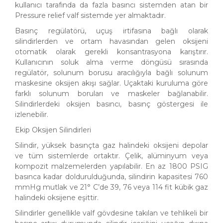
kullanıcı tarafında da fazla basıncı sistemden atan bir
Pressure relief valf sistemde yer almaktadır.
Basınç regülatörü, uçuş irtifasına bağlı olarak
silindirlerden ve ortam havasından gelen oksijeni
otomatik olarak gerekli konsantrasyona karıştırır.
Kullanıcının soluk alma verme döngüsü sırasında
regülatör, solunum borusu aracılığıyla bağlı solunum
maskesine oksijen akışı sağlar. Uçaktaki kuruluma göre
farklı solunum boruları ve maskeler bağlanabilir.
Silindirlerdeki oksijen basıncı, basınç göstergesi ile
izlenebilir.
Ekip Oksijen Silindirleri
Silindir, yüksek basınçta gaz halindeki oksijeni depolar
ve tüm sistemlerde ortaktır. Çelik, alüminyum veya
kompozit malzemelerden yapılabilir. En az 1800 PSIG
basınca kadar doldurulduğunda, silindirin kapasitesi 760
mmHg mutlak ve 21° C’de 39, 76 veya 114 fit kübik gaz
halindeki oksijene eşittir.
Silindirler genellikle valf gövdesine takılan ve tehlikeli bir