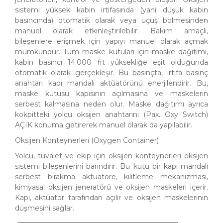
sistemi yüksek kabin irtifasında (yani düşük kabin
basıncında) otomatik olarak veya uçuş bölmesinden
manuel olarak etkinleştirilebilir. Bakım amaçlı,
bileşenlere erişmek için yapıyı manuel olarak açmak
mümkündür. Tüm maske kutuları için maske dağıtımı,
kabin basıncı 14.000 fit yüksekliğe eşit olduğunda
otomatik olarak gerçekleşir. Bu basınçta, irtifa basınç
anahtarı kapı mandalı aktüatörünü enerjilendirir. Bu,
maske kutusu kapısının açılmasına ve maskelerin
serbest kalmasına neden olur. Maske dağıtımı ayrıca
kokpitteki yolcu oksijen anahtarını (Pax. Oxy Switch)
AÇIK konuma getirerek manuel olarak da yapılabilir.
Oksijen Konteynerleri (Oxygen Container)
Yolcu, tuvalet ve ekip için oksijen konteynerleri oksijen
sistemi bileşenlerini barındırır. Bu kutu bir kapı mandalı
serbest bırakma aktüatöre, kilitleme mekanizması,
kimyasal oksijen jeneratörü ve oksijen maskeleri içerir.
Kapı, aktüatör tarafından açılır ve oksijen maskelerinin
düşmesini sağlar.