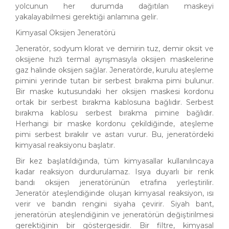
yolcunun her durumda dağıtılan maskeyi
yakalayabilmesi gerektiği anlamına gelir.
Kimyasal Oksijen Jeneratörü
Jeneratör, sodyum klorat ve demirin tuz, demir oksit ve
oksijene hızlı termal ayrışmasıyla oksijen maskelerine
gaz halinde oksijen sağlar. Jeneratörde, kurulu ateşleme
pimini yerinde tutan bir serbest bırakma pimi bulunur.
Bir maske kutusundaki her oksijen maskesi kordonu
ortak bir serbest bırakma kablosuna bağlıdır. Serbest
bırakma kablosu serbest bırakma pimine bağlıdır.
Herhangi bir maske kordonu çekildiğinde, ateşleme
pimi serbest bırakılır ve astarı vurur. Bu, jeneratördeki
kimyasal reaksiyonu başlatır.
Bir kez başlatıldığında, tüm kimyasallar kullanılıncaya
kadar reaksiyon durdurulamaz. Isıya duyarlı bir renk
bandı oksijen jeneratörünün etrafına yerleştirilir.
Jeneratör ateşlendiğinde oluşan kimyasal reaksiyon, ısı
verir ve bandın rengini siyaha çevirir. Siyah bant,
jeneratörün ateşlendiğinin ve jeneratörün değiştirilmesi
gerektiğinin bir göstergesidir. Bir filtre, kimyasal