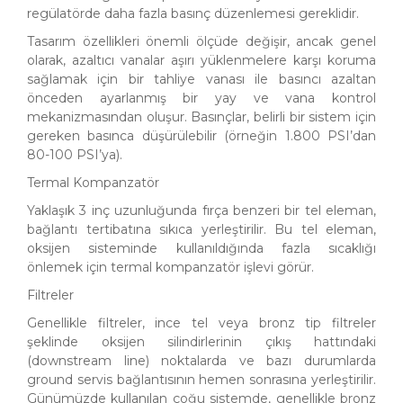
regülatörde daha fazla basınç düzenlemesi gereklidir.
Tasarım özellikleri önemli ölçüde değişir, ancak genel
olarak, azaltıcı vanalar aşırı yüklenmelere karşı koruma
sağlamak için bir tahliye vanası ile basıncı azaltan
önceden ayarlanmış bir yay ve vana kontrol
mekanizmasından oluşur. Basınçlar, belirli bir sistem için
gereken basınca düşürülebilir (örneğin 1.800 PSI’dan
80-100 PSI’ya).
Termal Kompanzatör
Yaklaşık 3 inç uzunluğunda fırça benzeri bir tel eleman,
bağlantı tertibatına sıkıca yerleştirilir. Bu tel eleman,
oksijen sisteminde kullanıldığında fazla sıcaklığı
önlemek için termal kompanzatör işlevi görür.
Filtreler
Genellikle filtreler, ince tel veya bronz tip filtreler
şeklinde oksijen silindirlerinin çıkış hattındaki
(downstream line) noktalarda ve bazı durumlarda
ground servis bağlantısının hemen sonrasına yerleştirilir.
Günümüzde kullanılan çoğu sistemde, genellikle bronz