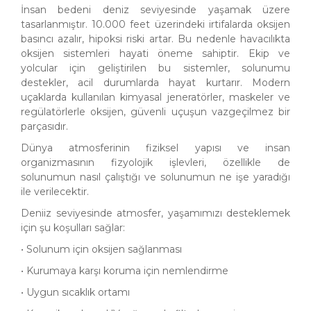
İnsan bedeni deniz seviyesinde yaşamak üzere
tasarlanmıştır. 10.000 feet üzerindeki irtifalarda oksijen
basıncı azalır, hipoksi riski artar. Bu nedenle havacılıkta
oksijen sistemleri hayati öneme sahiptir. Ekip ve
yolcular için geliştirilen bu sistemler, solunumu
destekler, acil durumlarda hayat kurtarır. Modern
uçaklarda kullanılan kimyasal jeneratörler, maskeler ve
regülatörlerle oksijen, güvenli uçuşun vazgeçilmez bir
parçasıdır.
Dünya atmosferinin fiziksel yapısı ve insan
organizmasının fizyolojik işlevleri, özellikle de
solunumun nasıl çalıştığı ve solunumun ne işe yaradığı
ile verilecektir.
Deniiz seviyesinde atmosfer, yaşamımızı desteklemek
için şu koşulları sağlar:
• Solunum için oksijen sağlanması
• Kurumaya karşı koruma için nemlendirme
• Uygun sıcaklık ortamı