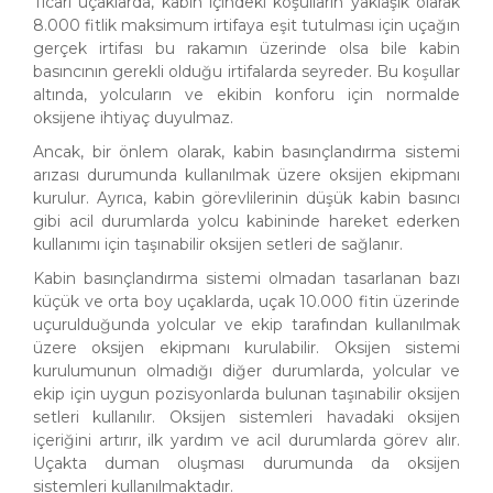
Ticari uçaklarda, kabin içindeki koşulların yaklaşık olarak
8.000 fitlik maksimum irtifaya eşit tutulması için uçağın
gerçek irtifası bu rakamın üzerinde olsa bile kabin
basıncının gerekli olduğu irtifalarda seyreder. Bu koşullar
altında, yolcuların ve ekibin konforu için normalde
oksijene ihtiyaç duyulmaz.
Ancak, bir önlem olarak, kabin basınçlandırma sistemi
arızası durumunda kullanılmak üzere oksijen ekipmanı
kurulur. Ayrıca, kabin görevlilerinin düşük kabin basıncı
gibi acil durumlarda yolcu kabininde hareket ederken
kullanımı için taşınabilir oksijen setleri de sağlanır.
Kabin basınçlandırma sistemi olmadan tasarlanan bazı
küçük ve orta boy uçaklarda, uçak 10.000 fitin üzerinde
uçurulduğunda yolcular ve ekip tarafından kullanılmak
üzere oksijen ekipmanı kurulabilir. Oksijen sistemi
kurulumunun olmadığı diğer durumlarda, yolcular ve
ekip için uygun pozisyonlarda bulunan taşınabilir oksijen
setleri kullanılır. Oksijen sistemleri havadaki oksijen
içeriğini artırır, ilk yardım ve acil durumlarda görev alır.
Uçakta duman oluşması durumunda da oksijen
sistemleri kullanılmaktadır.