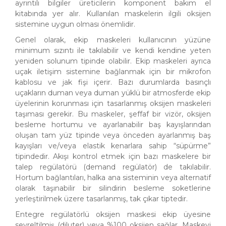
ayrıntılı bilgiler üreticilerin komponent bakım el
kitabında yer alır. Kullanılan maskelerin ilgili oksijen
sistemine uygun olması önemlidir.
Genel olarak, ekip maskeleri kullanıcının yüzüne
minimum sızıntı ile takılabilir ve kendi kendine yeten
yeniden solunum tipinde olabilir. Ekip maskeleri ayrıca
uçak iletişim sistemine bağlanmak için bir mikrofon
kablosu ve jak fişi içerir. Bazı durumlarda basınçlı
uçakların duman veya duman yüklü bir atmosferde ekip
üyelerinin korunması için tasarlanmış oksijen maskeleri
taşıması gerekir. Bu maskeler, şeffaf bir vizör, oksijen
besleme hortumu ve ayarlanabilir baş kayışlarından
oluşan tam yüz tipinde veya önceden ayarlanmış baş
kayışları ve/veya elastik kenarlara sahip “süpürme”
tipindedir. Akışı kontrol etmek için bazı maskelere bir
talep regülatörü (demand regülatör) de takılabilir.
Hortum bağlantıları, halka ana sisteminin veya alternatif
olarak taşınabilir bir silindirin besleme soketlerine
yerleştirilmek üzere tasarlanmış, tak çıkar tiptedir.
Entegre regülatörlü oksijen maskesi ekip üyesine
seyreltilmiş (diluter) veya %100 oksijen sağlar. Maskeyi