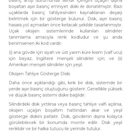
basınç artışı durumunda silindir içeriğini uçağın dışına
boşaltan aşırı basınç emniyet diski ile donatılmıştır. Bazı
uçaklarda basınç tahliyesinden kaynaklanan deşarjı
belirtmek için bir gösterge bulunur. Disk, aşırı basınç
hasara yol açmadan önce kırılacak şekilde tasarlanmıştır.
Uçak oksijen sistemlerinde kullanılan silindirler
tanımlama amacıyla renk kodludur ve şu anda
benimsenen iki kod vardır:
(i) ana gövde için siyah ve üst yarım küre kısım (valf ucu)
için beyaz, İngiltere menşeli silindirler için; ve (ii)
Amerikan menşeli silindirler için yeşil.
Oksijen Tahliye Gösterge Diski
Daha önce açıklandığı gibi, kırık bir disk, sistemde bir
yerde aşırı basınç oluştuğunu gösterir. Genellikle yüksek
ve düşük basınç sistemi diske bağlıdır.
Silindirdeki disk yırtılırsa veya basınç tahliye valfi açılırsa,
oksijen uçağın boşaltım hattından akar ve yeşil
gösterge diskini patlatır. Disk, gövdenin dışına kolayca
görülebilecek bir konumda monte edilir. Disk yeşil
renklidir ve bir halka tutucu ile yerinde tutulur.