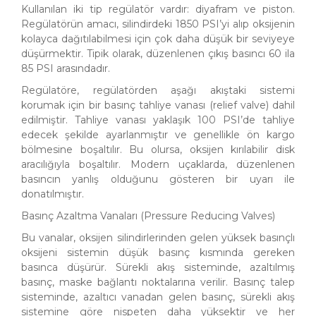
Kullanılan iki tip regülatör vardır: diyafram ve piston.
Regülatörün amacı, silindirdeki 1850 PSI’yi alıp oksijenin
kolayca dağıtılabilmesi için çok daha düşük bir seviyeye
düşürmektir. Tipik olarak, düzenlenen çıkış basıncı 60 ila
85 PSI arasındadır.
Regülatöre, regülatörden aşağı akıştaki sistemi
korumak için bir basınç tahliye vanası (relief valve) dahil
edilmiştir. Tahliye vanası yaklaşık 100 PSI’de tahliye
edecek şekilde ayarlanmıştır ve genellikle ön kargo
bölmesine boşaltılır. Bu olursa, oksijen kırılabilir disk
aracılığıyla boşaltılır. Modern uçaklarda, düzenlenen
basıncın yanlış olduğunu gösteren bir uyarı ile
donatılmıştır.
Basınç Azaltma Vanaları (Pressure Reducing Valves)
Bu vanalar, oksijen silindirlerinden gelen yüksek basınçlı
oksijeni sistemin düşük basınç kısmında gereken
basınca düşürür. Sürekli akış sisteminde, azaltılmış
basınç, maske bağlantı noktalarına verilir. Basınç talep
sisteminde, azaltıcı vanadan gelen basınç, sürekli akış
sistemine göre nispeten daha yüksektir ve her