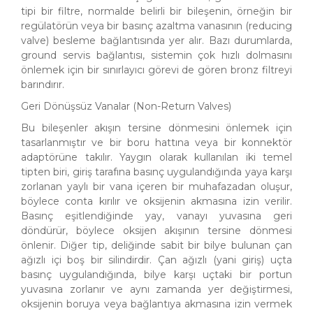
tipi bir filtre, normalde belirli bir bileşenin, örneğin bir
regülatörün veya bir basınç azaltma vanasının (reducing
valve) besleme bağlantısında yer alır. Bazı durumlarda,
ground servis bağlantısı, sistemin çok hızlı dolmasını
önlemek için bir sınırlayıcı görevi de gören bronz filtreyi
barındırır.
Geri Dönüşsüz Vanalar (Non-Return Valves)
Bu bileşenler akışın tersine dönmesini önlemek için
tasarlanmıştır ve bir boru hattına veya bir konnektör
adaptörüne takılır. Yaygın olarak kullanılan iki temel
tipten biri, giriş tarafına basınç uygulandığında yaya karşı
zorlanan yaylı bir vana içeren bir muhafazadan oluşur,
böylece conta kırılır ve oksijenin akmasına izin verilir.
Basınç eşitlendiğinde yay, vanayı yuvasına geri
döndürür, böylece oksijen akışının tersine dönmesi
önlenir. Diğer tip, deliğinde sabit bir bilye bulunan çan
ağızlı içi boş bir silindirdir. Çan ağızlı (yani giriş) uçta
basınç uygulandığında, bilye karşı uçtaki bir portun
yuvasına zorlanır ve aynı zamanda yer değiştirmesi,
oksijenin boruya veya bağlantıya akmasına izin vermek