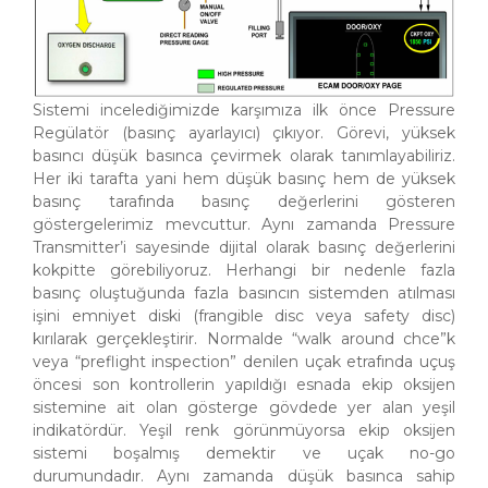
Sistemi incelediğimizde karşımıza ilk önce Pressure
Regülatör (basınç ayarlayıcı) çıkıyor. Görevi, yüksek
basıncı düşük basınca çevirmek olarak tanımlayabiliriz.
Her iki tarafta yani hem düşük basınç hem de yüksek
basınç tarafında basınç değerlerini gösteren
göstergelerimiz mevcuttur. Aynı zamanda Pressure
Transmitter’i sayesinde dijital olarak basınç değerlerini
kokpitte görebiliyoruz. Herhangi bir nedenle fazla
basınç oluştuğunda fazla basıncın sistemden atılması
işini emniyet diski (frangible disc veya safety disc)
kırılarak gerçekleştirir. Normalde “walk around chce”k
veya “preflight inspection” denilen uçak etrafında uçuş
öncesi son kontrollerin yapıldığı esnada ekip oksijen
sistemine ait olan gösterge gövdede yer alan yeşil
indikatördür. Yeşil renk görünmüyorsa ekip oksijen
sistemi boşalmış demektir ve uçak no-go
durumundadır. Aynı zamanda düşük basınca sahip