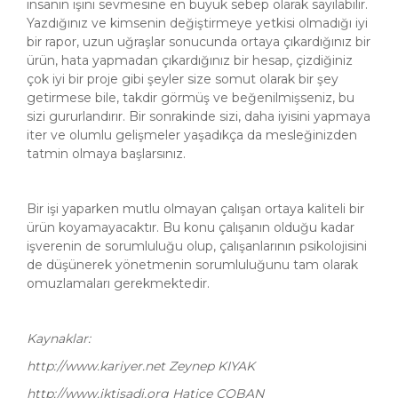
insanın işini sevmesine en büyük sebep olarak sayılabilir.
Yazdığınız ve kimsenin değiştirmeye yetkisi olmadığı iyi
bir rapor, uzun uğraşlar sonucunda ortaya çıkardığınız bir
ürün, hata yapmadan çıkardığınız bir hesap, çizdiğiniz
çok iyi bir proje gibi şeyler size somut olarak bir şey
getirmese bile, takdir görmüş ve beğenilmişseniz, bu
sizi gururlandırır. Bir sonrakinde sizi, daha iyisini yapmaya
iter ve olumlu gelişmeler yaşadıkça da mesleğinizden
tatmin olmaya başlarsınız.
Bir işi yaparken mutlu olmayan çalışan ortaya kaliteli bir
ürün koyamayacaktır. Bu konu çalışanın olduğu kadar
işverenin de sorumluluğu olup, çalışanlarının psikolojisini
de düşünerek yönetmenin sorumluluğunu tam olarak
omuzlamaları gerekmektedir.
Kaynaklar:
http://www.kariyer.net Zeynep KIYAK
http://www.iktisadi.org Hatice ÇOBAN