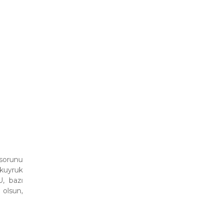
 sorunu
 kuyruk
U, bazı
 olsun,