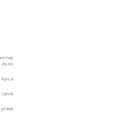
önetmek
dış bir
 Ayrıca
 tahrik
U yedek