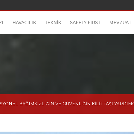
ZI
HAVACILIK
TEKNİK
SAFETY FIRST
MEVZUAT
YONEL BAĞIMSIZLIĞIN VE GÜVENLİĞİN KİLİT TAŞI YARDIMCI