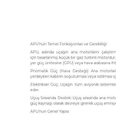
APU’nun Temel Fonksiyonları ve Gerekliliği
APU, aslında uçağın ana motorlarını çalıştır
için tasarlanmış küçük bir gaz türbinli motordur. 
yer güç ünitesine (GPU) veya hava arabasına ih
Pnömatik Güç (Hava Desteği): Ana motorların ç
yerdeyken kabinin soğutulması veya ısıtılması içi
Elektriksel Güç: Uçağın tüm aviyonik sistemleri
eder.
Uçuş Sırasında Destek: Uçuş sırasında ana moto
güç kaynağı olarak devreye girerek uçuş emniyet
APU’nun Genel Yapısı