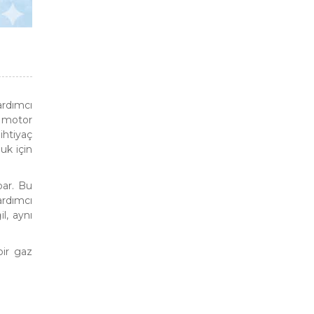
ardımcı
e motor
ihtiyaç
uk için
par. Bu
ardımcı
l, aynı
bir gaz