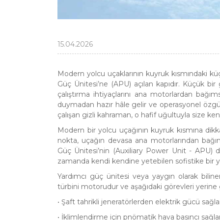
15.04.2026
Modern yolcu uçaklarının kuyruk kısmındaki küçük
Güç Ünitesi’ne (APU) açılan kapıdır. Küçük bir
çalıştırma ihtiyaçlarını ana motorlardan bağıms
duymadan hazır hâle gelir ve operasyonel özgür
çalışan gizli kahraman, o hafif uğultuyla size kendi
Modern bir yolcu uçağının kuyruk kısmına dikka
nokta, uçağın devasa ana motorlarından bağımsı
Güç Ünitesi’nin (Auxiliary Power Unit - APU) dı
zamanda kendi kendine yetebilen sofistike bir y
Yardımcı güç ünitesi veya yaygın olarak biline
türbini motorudur ve aşağıdaki görevleri yerine g
• Şaft tahrikli jeneratörlerden elektrik gücü sağl
• İklimlendirme için pnömatik hava basıncı sağl