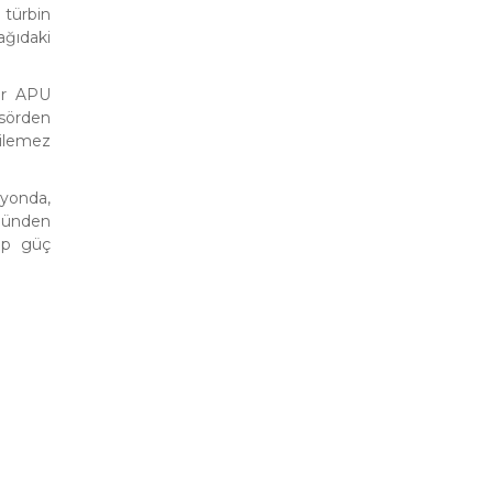
 türbin
ağıdaki
ir APU
esörden
ilemez
syonda,
münden
ip güç