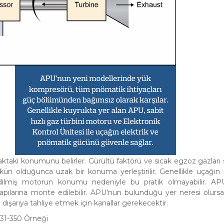
aktaki konumunu belirler. Gürültü faktörü ve sıcak egzoz gazları
n olduğunca uzak bir konuma yerleştirilir. Genellikle uçağın
edilmiş motorun konumu nedeniyle bu pratik olmayabilir. AP
apılarına monte edilebilir. APU’nun bulunduğu yer neresi olursa
dışarıya tahliye etmek için kanallar gerekecektir.
331-350 Örneği