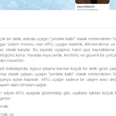
 bir delik, aslında uçağın “yerdeki kalbi” olarak nitelendirilen Y
 gaz türbini motoru olan APU, uçağın elektrik, iklimlendirme v
ız olarak karşılar. Bu sayede uçağınız, harici güç kaynaklarına 
lüğünü korur. Havada veya yerde, konforlu ve güvenli bir yolcul
ni hissettirir.
tli bakıldığında, egzoz çıkışına benzer küçük bir delik göze çar
z olarak çalışan, uçağın “yerdeki kalbi” olarak nitelendirilen Y
şarıya açılan kapısıdır. APU, uçağın sadece bir ulaşım aracı deği
aşam alanı olmasını sağlar.
n adıyla APU, aşağıda gösterildiği gibi, uçaklara takılan küçük 
etirir:
amak;
amak; ve