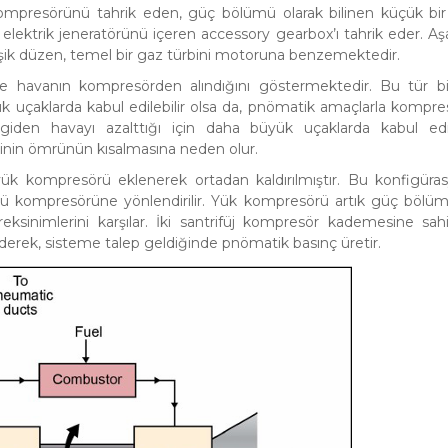
mpresörünü tahrik eden, güç bölümü olarak bilinen küçük bir
ektrik jeneratörünü içeren accessory gearbox’ı tahrik eder. Aş
şik düzen, temel bir gaz türbini motoruna benzemektedir.
e havanın kompresörden alındığını göstermektedir. Bu tür b
k uçaklarda kabul edilebilir olsa da, pnömatik amaçlarla kompr
giden havayı azalttığı için daha büyük uçaklarda kabul ed
inin ömrünün kısalmasına neden olur.
ük kompresörü eklenerek ortadan kaldırılmıştır. Bu konfigüra
ü kompresörüne yönlendirilir. Yük kompresörü artık güç bölü
nimlerini karşılar. İki santrifüj kompresör kademesine sah
derek, sisteme talep geldiğinde pnömatik basınç üretir.