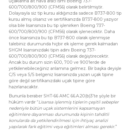
uçaklarına ait hava aracı ismi Boeing 737-
600/700/800/900 (CFM56) olarak belirtilmiştir.
Dolayısıyla siz tip kursu aldığınızda sadece B737-800 tip
kursu almış olsanız ve sertifikanızda B737-800 yazıyor
olsa bile lisansınıza bu tip işlenirken Boeing 737-
600/700/800/900 (CFM56) olarak işlenecektir. Daha
önce lisansınıza bu tip B737-800 olarak işlenmişse
talebiniz durumunda hiçbir ek işleme gerek kalmadan
SHGM lisansınızdaki tipin adını Boeing 737-
600/700/800/900 (CFM56) olarak değiştirecektir.
Ancak bu durum sizin 600, 700 ve 900’lerde de
yetkilenebileceğiniz anlamına gelmez. Bir başka deyişle
C/S veya S/S belgeniz lisansınızda yazan uçak tipine
göre değil sertifikanızdaki uçak tipine göre
hazırlanacaktır.
Bununla beraber SHT-66 AMC 66.A.20(b)3’te şöyle bir
hüküm vardır “
Lisansa işlenmiş tiplerin çeşitli sebepler
nedeniyle bütün uçak sistemlerini kapsamayan
eğitimlere dayanması durumunda kişinin tahditli
konularda da yetkilendirilmesi için ihtiyaç analizi
yapılarak fark eğitimi veya eğitimleri alması gerekir.
”