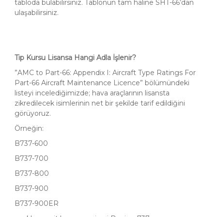
tabloda bulabilirsiniz. Tablonun tam haline SHT-66’dan
ulaşabilirsiniz.
Tip Kursu Lisansa Hangi Adla İşlenir?
”AMC to Part-66: Appendix I: Aircraft Type Ratings For
Part-66 Aircraft Maintenance Licence” bölümündeki
listeyi incelediğimizde; hava araçlarının lisansta
zikredilecek isimlerinin net bir şekilde tarif edildiğini
görüyoruz.
Örneğin:
B737-600
B737-700
B737-800
B737-900
B737-900ER