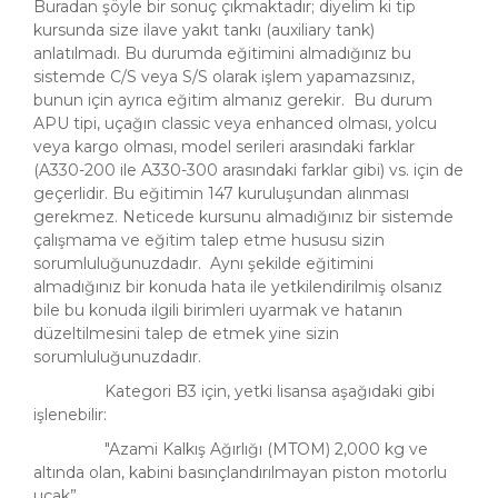
Buradan şöyle bir sonuç çıkmaktadır; diyelim ki tip
kursunda size ilave yakıt tankı (auxiliary tank)
anlatılmadı. Bu durumda eğitimini almadığınız bu
sistemde C/S veya S/S olarak işlem yapamazsınız,
bunun için ayrıca eğitim almanız gerekir. Bu durum
APU tipi, uçağın classic veya enhanced olması, yolcu
veya kargo olması, model serileri arasındaki farklar
(A330-200 ile A330-300 arasındaki farklar gibi) vs. için de
geçerlidir. Bu eğitimin 147 kuruluşundan alınması
gerekmez. Neticede kursunu almadığınız bir sistemde
çalışmama ve eğitim talep etme hususu sizin
sorumluluğunuzdadır. Aynı şekilde eğitimini
almadığınız bir konuda hata ile yetkilendirilmiş olsanız
bile bu konuda ilgili birimleri uyarmak ve hatanın
düzeltilmesini talep de etmek yine sizin
sorumluluğunuzdadır.
Kategori B3 için, yetki lisansa aşağıdaki gibi
işlenebilir:
"Azami Kalkış Ağırlığı (MTOM) 2,000 kg ve
altında olan, kabini basınçlandırılmayan piston motorlu
uçak”