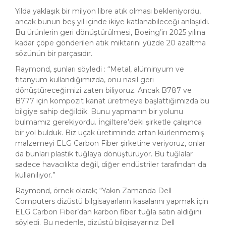
Yılda yaklaşık bir milyon libre atık olması bekleniyordu,
ancak bunun beş yıl içinde ikiye katlanabileceği anlaşıldı.
Bu ürünlerin geri dönüştürülmesi, Boeing’in 2025 yılına
kadar çöpe gönderilen atık miktarını yüzde 20 azaltma
sözünün bir parçasıdır.
Raymond, şunları söyledi : “Metal, alüminyum ve
titanyum kullandığımızda, onu nasıl geri
dönüştüreceğimizi zaten biliyoruz. Ancak B787 ve
B777 için kompozit kanat üretmeye başlattığımızda bu
bilgiye sahip değildik. Bunu yapmanın bir yolunu
bulmamız gerekiyordu. İngiltere’deki şirketle çalışınca
bir yol bulduk. Biz uçak üretiminde artan kürlenmemiş
malzemeyi ELG Carbon Fiber şirketine veriyoruz, onlar
da bunları plastik tuğlaya dönüştürüyor. Bu tuğlalar
sadece havacılıkta değil, diğer endüstriler tarafından da
kullanılıyor.”
Raymond, örnek olarak; “Yakın Zamanda Dell
Computers dizüstü bilgisayarların kasalarını yapmak için
ELG Carbon Fiber’dan karbon fiber tuğla satın aldığını
söyledi. Bu nedenle, dizüstü bilgisayarınız Dell