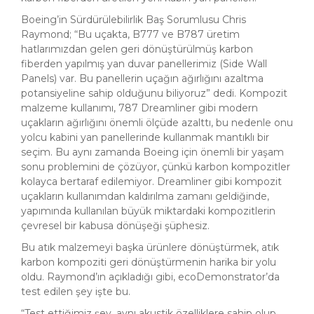
Boeing’in Sürdürülebilirlik Baş Sorumlusu Chris
Raymond; “Bu uçakta, B777 ve B787 üretim
hatlarımızdan gelen geri dönüştürülmüş karbon
fiberden yapılmış yan duvar panellerimiz (Side Wall
Panels) var. Bu panellerin uçağın ağırlığını azaltma
potansiyeline sahip olduğunu biliyoruz” dedi. Kompozit
malzeme kullanımı, 787 Dreamliner gibi modern
uçakların ağırlığını önemli ölçüde azalttı, bu nedenle onu
yolcu kabini yan panellerinde kullanmak mantıklı bir
seçim. Bu aynı zamanda Boeing için önemli bir yaşam
sonu problemini de çözüyor, çünkü karbon kompozitler
kolayca bertaraf edilemiyor. Dreamliner gibi kompozit
uçakların kullanımdan kaldırılma zamanı geldiğinde,
yapımında kullanılan büyük miktardaki kompozitlerin
çevresel bir kabusa dönüşeği şüphesiz.
Bu atık malzemeyi başka ürünlere dönüştürmek, atık
karbon kompoziti geri dönüştürmenin harika bir yolu
oldu. Raymond’ın açıkladığı gibi, ecoDemonstrator’da
test edilen şey işte bu.
“Test ettiğimiz şey, aynı akustik özelliklere sahip olup