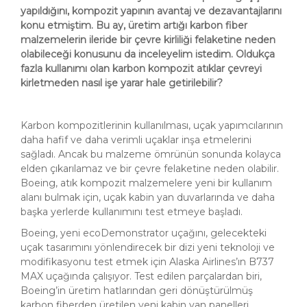
yapıldığını, kompozit yapının avantaj ve dezavantajlarını
konu etmiştim. Bu ay, üretim artığı karbon fiber
malzemelerin ileride bir çevre kirliliği felaketine neden
olabileceği konusunu da inceleyelim istedim. Oldukça
fazla kullanımı olan karbon kompozit atıklar çevreyi
kirletmeden nasıl işe yarar hale getirilebilir?
Karbon kompozitlerinin kullanılması, uçak yapımcılarının
daha hafif ve daha verimli uçaklar inşa etmelerini
sağladı. Ancak bu malzeme ömrünün sonunda kolayca
elden çıkarılamaz ve bir çevre felaketine neden olabilir.
Boeing, atık kompozit malzemelere yeni bir kullanım
alanı bulmak için, uçak kabin yan duvarlarında ve daha
başka yerlerde kullanımını test etmeye başladı.
Boeing, yeni ecoDemonstrator uçağını, gelecekteki
uçak tasarımını yönlendirecek bir dizi yeni teknoloji ve
modifikasyonu test etmek için Alaska Airlines’ın B737
MAX uçağında çalışıyor. Test edilen parçalardan biri,
Boeing’in üretim hatlarından geri dönüştürülmüş
karbon fiberden üretilen yeni kabin yan panelleri.