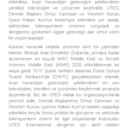
etkinlikte, ticari havacılığın geleceğini şekillendiren
yenilikçi teknolojiler ve çözümler keşfedildi. UTED,
Dernek Başkanı Ömür Caninsan ve Yönetim Kurulu
Üyesi Hakan Kurt’un katılımıyla etkinlikte yer alarak,
sektördeki teknisyenlerin önemini vurguladı ve
dergilerine gösterilen ilgiyle geleceğe dair umut verici
bir vizyon paylaştı.
Küresel havacılık tedarik zincirinin dört bir yanından
liderler, Birleşik Arap Emirlikleri Dubai’de, şimdiye kadar
düzenlenen en büyük MRO Middle East ve Aircraft
Interiors Middle East (AIME) 2025 etkinliklerinde bir
araya geldi. 10-11 Şubat tarihleri arasında Dubai Dünya
Ticaret Merkezi’nde (DWTC) gerçekleştirilen etkinlik,
ticari havacılığın geleceğini şekillendiren en son
teknolojileri, trendleri ve çözümleri keşfetmek amacıyla
düzenlendi. Biz de UTED olarak bu organizasyonlarda
yerimizi aldık. Dernek Başkanımız Ömür Caninsan ve
Yönetim Kurulu üyemiz Hakan Kurt’un katılım sağladığı
etkinlikte birçok firma yetkilisi ile görüşme ve sektörde
teknisyenlerin önemi ile ilgili istişarelerde bulunuldu.
UTED International dergimiz için aktif reklam