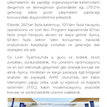
çalışmalarının da yapıldığı organizasyonda katılımcıların
dergimize ve derneğimize gösterdikleri ilgi, UTED’in
geleceği adına güzel çalışmaların yapılacağı
konusundaki düşüncelerimizi pekiştirdi.
Etkinlik, 260’tan fazla katılımcıyı, 100’den fazla havayolu
operatörünü ve özel Alıcı Programı kapsamında 60’tan
fazla onaylı havayolu alıcısını bir araya getirdi. Ayrıca,
50’den fazla sektör lideri konuşmacı, havacılık
endüstrisinin karşılaştığı zorlukları ve geleceğe dair
stratejileri ele aldı.
Go Live! Tiyatrosu’nda iş gücü ve tedarik zinciri
zorlukları, sürdürülebilirlik, filo yönetimi optimizasyonu
ve en son teknolojik gelişmeler gibi stratejik konular ele
alındı. Ayrıca, Hindistan ve kargo pazarıyla ilgili bölgesel
analizler de paylaşıldı. AIME oturumları, ileri kabin
teknolojileri, yapay zeka, uçak içi eğlence ve bağlantı
sistemleri (IFEC), kabin modernizasyonu, jeopolitik
konular ve sürdürülebilirlik üzerine odaklandı.