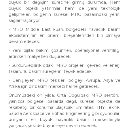
büyük bir değişim sürecine girmiş durumda. Hem
büyük ölçekli yatırımlar hem de yeni teknolojik
gelişmeler, bölgenin küresel MRO pazarındaki yerini
sağlamlaştırıyor.
• MRO Middle East Fuarı, bölgedeki havacılık bakım
ekosisteminin en önemli bileşenlerinden biri olmaya
devam edecek.
• Yeni dijital bakım çözümleri, operasyonel verimliliği
artırırken maliyetleri düşürecek.
• Sürdürülebilirlik odaklı MRO projeleri, çevreci ve enerji
tasarruflu bakım süreçlerini teşvik edecek.
• Genişleyen MRO tesisleri, bölgeyi Avrupa, Asya ve
Afrika için bir bakım merkezi haline getirecek.
Önümüzdeki on yılda, Orta Doğu’daki MRO sektörü,
yalnızca bölgesel pazarda değil, küresel ölçekte de
rekabetçi bir konuma ulaşacak. Emirates, THY Teknik,
Saudia Aerospace ve Etihad Engineering gibi oyuncular,
dünyanın en büyük havacılık bakım merkezleriyle
yarışacak şekilde büyümeye devam edecek.