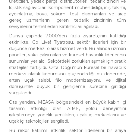
üreticileri, yedek parça distribütörleri, tedarik zinciri ve
lojistik sağlayıcıları, komponent mühendisliği, iniş takımı,
aydınlatma, boya, söküm, test ekipmanları ve araç
gereç uzmanlarını içeren tedarik zincirinin tüm
seviyelerini temsil eden katılımcıları ağırladı.
Dünya çapında 7.000’den fazla ziyaretçinin katıldığı
etkinlikte, Go Live! Tiyatrosu, sektör liderleri için bir
düşünce merkezi olarak hizmet verdi. Bu alanda uzman
paneller, vaka çalışmaları ve küresel havacılık liderlerinin
sunumları yer aldı. Sektördeki zorlukları aşmak için pratik
stratejiler tartışıldı. Orta Doğu’nun küresel bir havacılık
merkezi olarak konumunu güçlendirdiği bu dönemde,
artan uçak talebi, filo modernizasyonu ve dijital
dönüşümle büyük bir genişleme sürecine girildiği
vurgulandı.
Öte yandan, MEASA bölgesindeki en büyük kabin içi
tasarım etkinliği olan AIME, yolcu deneyimini
iyileştirmeye yönelik yenilikleri, uçak iç mekanlarını ve
uçak içi teknolojileri sergiledi.
Bu rekor katılımlı etkinlik, sektör liderlerini bir araya