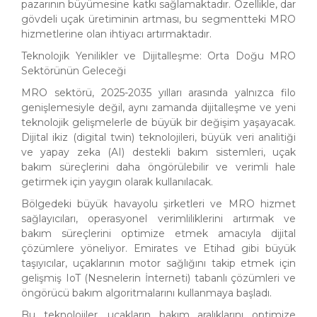
pazarının büyümesine katkı sağlamaktadır. Özellikle, dar
gövdeli uçak üretiminin artması, bu segmentteki MRO
hizmetlerine olan ihtiyacı artırmaktadır.
Teknolojik Yenilikler ve Dijitalleşme: Orta Doğu MRO
Sektörünün Geleceği
MRO sektörü, 2025-2035 yılları arasında yalnızca filo
genişlemesiyle değil, aynı zamanda dijitalleşme ve yeni
teknolojik gelişmelerle de büyük bir değişim yaşayacak.
Dijital ikiz (digital twin) teknolojileri, büyük veri analitiği
ve yapay zeka (AI) destekli bakım sistemleri, uçak
bakım süreçlerini daha öngörülebilir ve verimli hale
getirmek için yaygın olarak kullanılacak.
Bölgedeki büyük havayolu şirketleri ve MRO hizmet
sağlayıcıları, operasyonel verimliliklerini artırmak ve
bakım süreçlerini optimize etmek amacıyla dijital
çözümlere yöneliyor. Emirates ve Etihad gibi büyük
taşıyıcılar, uçaklarının motor sağlığını takip etmek için
gelişmiş IoT (Nesnelerin İnterneti) tabanlı çözümleri ve
öngörücü bakım algoritmalarını kullanmaya başladı.
Bu teknolojiler, uçakların bakım aralıklarını optimize