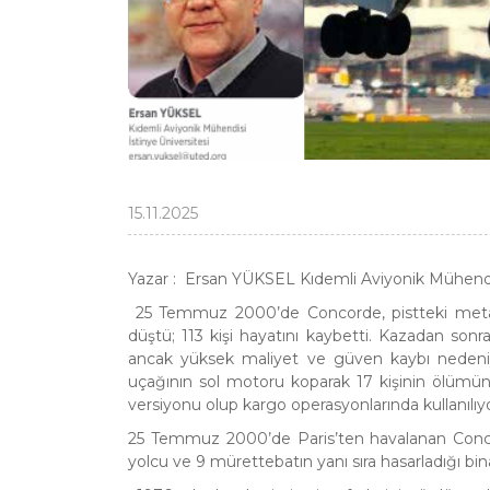
15.11.2025
Yazar : Ersan YÜKSEL Kıdemli Aviyonik Mühendis
25 Temmuz 2000’de Concorde, pistteki metal pa
düştü; 113 kişi hayatını kaybetti. Kazadan son
ancak yüksek maliyet ve güven kaybı nedeni
uçağının sol motoru koparak 17 kişinin ölümün
versiyonu olup kargo operasyonlarında kullanılıy
25 Temmuz 2000’de Paris’ten havalanan Concor
yolcu ve 9 mürettebatın yanı sıra hasarladığı bi