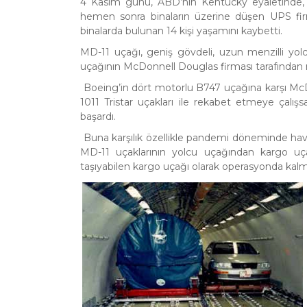
4 Kasım günü, ABD’nin Kentucky eyaletinde, L
hemen sonra binaların üzerine düşen UPS fi
binalarda bulunan 14 kişi yaşamını kaybetti.
MD-11 uçağı, geniş gövdeli, uzun menzilli yol
uçağının McDonnell Douglas firması tarafından
Boeing’in dört motorlu B747 uçağına karşı Mc
1011 Tristar uçakları ile rekabet etmeye çal
başardı.
Buna karşılık özellikle pandemi döneminde hava 
MD-11 uçaklarının yolcu uçağından kargo uça
taşıyabilen kargo uçağı olarak operasyonda kalm