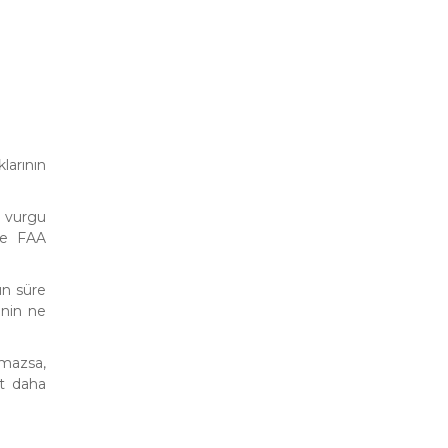
larının
a vurgu
ve FAA
un süre
inin ne
kmazsa,
et daha