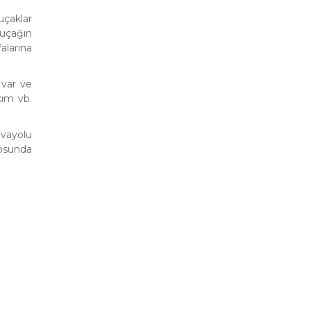
uçaklar
uçağın
alarına
 var ve
kım vb.
avayolu
losunda