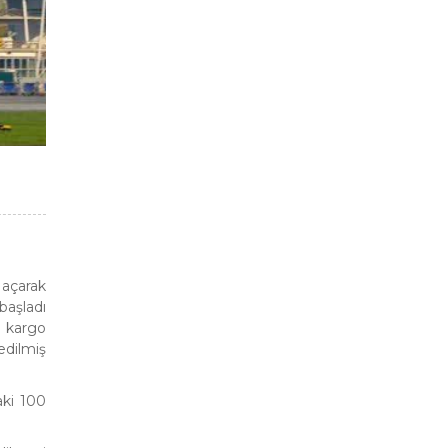
 açarak
başladı
 kargo
edilmiş
aki 100