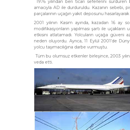
1976 yılından beri ticari seferlerini sürdüre
amacıyla AD ile durduruldu. Kazanın sebebi, pi
parçalarının uçağın yakıt deposunu hasarlayarak y
2001 yılının Kasım ayında, kazadan 16 ay son
modifikasyonların yapılması şartı ile uçakların
etkisini atlatamadı. Yolcuların uçağa güveni a
neden oluyordu. Ayrıca, 11 Eylül 2001’de Dünya
yolcu taşımacılığına darbe vurmuştu.
Tüm bu olumsuz etkenler birleşince, 2003 yılın
veda etti.