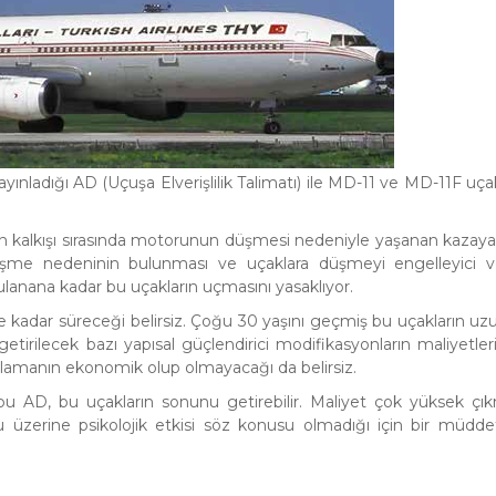
yınladığı AD (Uçuşa Elverişlilik Talimatı) ile MD-11 ve MD-11F uçak
 kalkışı sırasında motorunun düşmesi nedeniyle yaşanan kazay
düşme nedeninin bulunması ve uçaklara düşmeyi engelleyici 
gulanana kadar bu uçakların uçmasını yasaklıyor.
e kadar süreceği belirsiz. Çoğu 30 yaşını geçmiş bu uçakların uz
getirilecek bazı yapısal güçlendirici modifikasyonların maliyetler
ulamanın ekonomik olup olmayacağı da belirsiz.
bu AD, bu uçakların sonunu getirebilir. Maliyet çok yüksek çı
u üzerine psikolojik etkisi söz konusu olmadığı için bir müdd