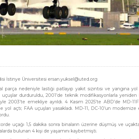
i İstinye Üniversitesi ersan.yuksel@uted.org
rça nedeniyle lastiği patlayıp yakıt sızıntısı ve yangına yol
ra uçuşlar durduruldu, 2001’de teknik modifikasyonlarla yeniden 
yle 2003’te emekliye ayrıldı. 4 Kasım 2025’te ABD’de MD-11F
e yol açtı; FAA uçuşları yasakladı. MD-11, DC-10’un modernize 
ordu.
de uçağı 1,5 dakika sonra binaların üzerine düşmüş ve uçakt
nalarda bulunan 4 kişi de yaşamını kaybetmişti.