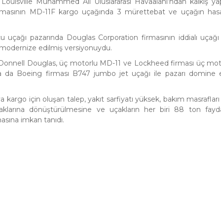
ouisville Muhammed Ali Uluslararası Havaalanı’ndan kalkış ya
rmasının MD-11F kargo uçağında 3 mürettebat ve uçağın hasar
cu uçağı pazarında Douglas Corporation firmasının iddialı uçağ
 modernize edilmiş versiyonuydu.
Donnell Douglas, üç motorlu MD-11 ve Lockheed firması üç mot
ışsa da Boeing firması B747 jumbo jet uçağı ile pazarı domine
kargo için oluşan talep, yakıt sarfiyatı yüksek, bakım masrafları
klarına dönüştürülmesine ve uçakların her biri 88 ton fayd
asına imkan tanıdı.