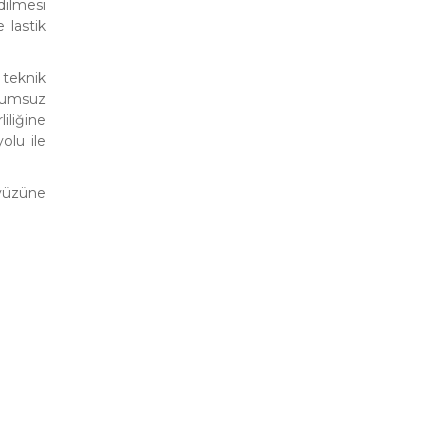
dilmesi
 lastik
 teknik
olumsuz
iliğine
olu ile
kyüzüne