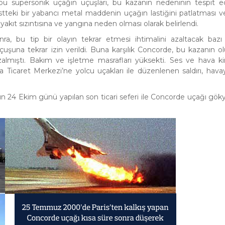
n bu süpersonik uçağın uçuşları, bu kazanın nedeninin tespit e
stteki bir yabancı metal maddenin uçağın lastiğini patlatması ve
akıt sızıntısına ve yangına neden olması olarak belirlendi.
ra, bu tip bir olayın tekrar etmesi ihtimalini azaltacak bazı
 uçuşuna tekrar izin verildi. Buna karşılık Concorde, bu kazanın 
zalmıştı. Bakım ve işletme masrafları yüksekti. Ses ve hava kirl
 Ticaret Merkezi’ne yolcu uçakları ile düzenlenen saldırı, havay
ın 24 Ekim günü yapılan son ticari seferi ile Concorde uçağı gö