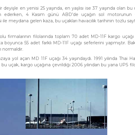
 deyişle en yenisi 25 yaşında, en yaşlısı ise 37 yaşında olan bu 
vam ederken, 4 Kasım günü ABD’de uçağın sol motorunun 
le meydana gelen kaza, bu uçakları havacılık tarihinin tozlu sayf
 firmalarının filolarında toplam 70 adet MD-11F kargo uçağı
ta boyunca 55 adet farklı MD-11F uçağı seferlerini yapmıştır. Ba
 normaldir.
ya yol açan MD 11F uçağı 34 yaşındaydı. 1991 yılında Thai H
n bu uçak, kargo uçağına çevrildiği 2006 yılından bu yana UPS fi