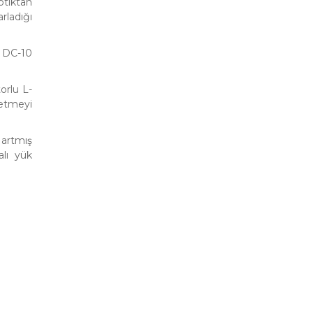
ptıktan
ladığı
ı DC-10
orlu L-
 etmeyi
 artmış
alı yük