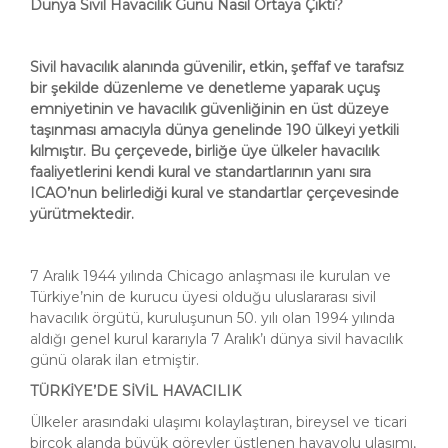
Dünya Sivil Havacılık Günü Nasıl Ortaya Çıktı?
Sivil havacılık alanında güvenilir, etkin, şeffaf ve tarafsız
bir şekilde düzenleme ve denetleme yaparak uçuş
emniyetinin ve havacılık güvenliğinin en üst düzeye
taşınması amacıyla dünya genelinde 190 ülkeyi yetkili
kılmıştır. Bu çerçevede, birliğe üye ülkeler havacılık
faaliyetlerini kendi kural ve standartlarının yanı sıra
ICAO’nun belirlediği kural ve standartlar çerçevesinde
yürütmektedir.
7 Aralık 1944 yılında Chicago anlaşması ile kurulan ve
Türkiye’nin de kurucu üyesi olduğu uluslararası sivil
havacılık örgütü, kuruluşunun 50. yılı olan 1994 yılında
aldığı genel kurul kararıyla 7 Aralık’ı dünya sivil havacılık
günü olarak ilan etmiştir.
TÜRKİYE’DE SİVİL HAVACILIK
Ülkeler arasındaki ulaşımı kolaylaştıran, bireysel ve ticari
birçok alanda büyük görevler üstlenen havayolu ulaşımı,