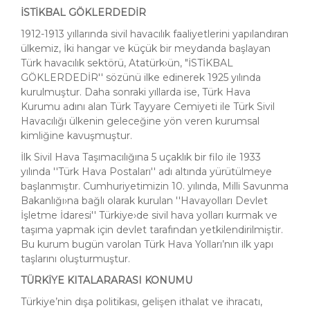
İSTİKBAL GÖKLERDEDİR
1912-1913 yıllarında sivil havacılık faaliyetlerini yapılandıran
ülkemiz, İki hangar ve küçük bir meydanda başlayan
Türk havacılık sektörü, Atatürk›ün, "İSTİKBAL
GÖKLERDEDİR'' sözünü ilke edinerek 1925 yılında
kurulmuştur. Daha sonraki yıllarda ise, Türk Hava
Kurumu adını alan Türk Tayyare Cemiyeti ile Türk Sivil
Havacılığı ülkenin geleceğine yön veren kurumsal
kimliğine kavuşmuştur.
İlk Sivil Hava Taşımacılığına 5 uçaklık bir filo ile 1933
yılında ''Türk Hava Postaları'' adı altında yürütülmeye
başlanmıştır. Cumhuriyetimizin 10. yılında, Milli Savunma
Bakanlığı›na bağlı olarak kurulan ''Havayolları Devlet
İşletme İdaresi'' Türkiye›de sivil hava yolları kurmak ve
taşıma yapmak için devlet tarafından yetkilendirilmiştir.
Bu kurum bugün varolan Türk Hava Yolları’nın ilk yapı
taşlarını oluşturmuştur.
TÜRKİYE KITALARARASI KONUMU
Türkiye’nin dışa politikası, gelişen ithalat ve ihracatı,