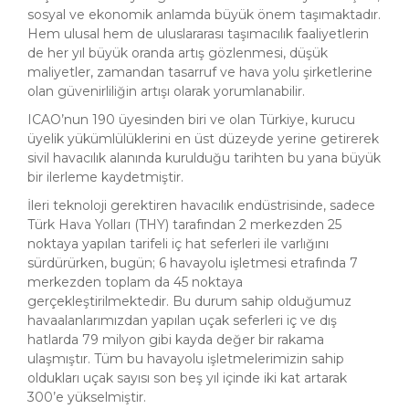
sosyal ve ekonomik anlamda büyük önem taşımaktadır.
Hem ulusal hem de uluslararası taşımacılık faaliyetlerin
de her yıl büyük oranda artış gözlenmesi, düşük
maliyetler, zamandan tasarruf ve hava yolu şirketlerine
olan güvenirliliğin artışı olarak yorumlanabilir.
ICAO’nun 190 üyesinden biri ve olan Türkiye, kurucu
üyelik yükümlülüklerini en üst düzeyde yerine getirerek
sivil havacılık alanında kurulduğu tarihten bu yana büyük
bir ilerleme kaydetmiştir.
İleri teknoloji gerektiren havacılık endüstrisinde, sadece
Türk Hava Yolları (THY) tarafından 2 merkezden 25
noktaya yapılan tarifeli iç hat seferleri ile varlığını
sürdürürken, bugün; 6 havayolu işletmesi etrafında 7
merkezden toplam da 45 noktaya
gerçekleştirilmektedir. Bu durum sahip olduğumuz
havaalanlarımızdan yapılan uçak seferleri iç ve dış
hatlarda 79 milyon gibi kayda değer bir rakama
ulaşmıştır. Tüm bu havayolu işletmelerimizin sahip
oldukları uçak sayısı son beş yıl içinde iki kat artarak
300’e yükselmiştir.