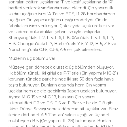
sonraları eğitim uçaklarına ‘T’ ve keşif uçaklarına da ‘R’
harfleri verilerek sınıflandırmaya eklendi. Çin yapımı ilk
saldırı uçağının ismi ‘A-1’di ve BT-5, I1-28 bombardıman
uçağının Çin yapımı eğitim uçağı modeliydi. Çin’de
fabrikalara isim verilmiyor. Çok sayıda uçak üreticisi var
ve sadece bulundukları şehrin ismiyle anılıyorlar.
Shenyang’daki F-2, F-5, F-6, F-8, Xi’an’daki F-5, F-6, F-7,
H-6, Chengdu’daki F-7, Harbin’deki Y-5, Y-12, H-5, Z-5 ve
Nanchang’daki CJ-5, CJ-6, A-5 en çok bilinenleri...
Müzenin üç bölümü var
Müzeye geri dönecek olursak; üç bölümden oluşuyor.
İlk bölüm tünel... İki girişi de F-7’lerle (Çin yapımı MIG-21)
korunan tünelde park halinde iki sıra 50’den fazla hava
taşıtı bulunuyor. Bunların arasında hem Çin yapımı
uçaklar hem de ele geçirilmiş Japon uçakları bulunuyor.
Ayrıca MIG-15 ve MIG-17, bunların Çin yapımı
alternatifleri F-2 ve F-5; F-6 ve F-7ler ve bir de F-8 gibi
İkinci Dünya Savaşı sonrası döneme ait uçaklar var. Biraz
ileride dört adet A-5 ‘Fantan’ saldırı uçağı ve üç adet
muhteşem B-5 (Çin yapımı IL-28) bulunuyor. Bunları
standart bir B-5, bir BT-5 eğitim uçağı ve bir de BR-5R