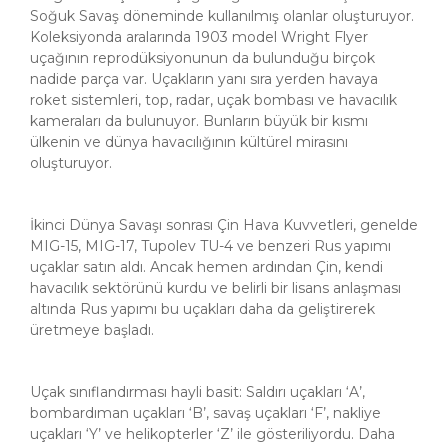
Soğuk Savaş döneminde kullanılmış olanlar oluşturuyor.
Koleksiyonda aralarında 1903 model Wright Flyer
uçağının reprodüksiyonunun da bulunduğu birçok
nadide parça var. Uçakların yanı sıra yerden havaya
roket sistemleri, top, radar, uçak bombası ve havacılık
kameraları da bulunuyor. Bunların büyük bir kısmı
ülkenin ve dünya havacılığının kültürel mirasını
oluşturuyor.
İkinci Dünya Savaşı sonrası Çin Hava Kuvvetleri, genelde
MIG-15, MIG-17, Tupolev TU-4 ve benzeri Rus yapımı
uçaklar satın aldı. Ancak hemen ardından Çin, kendi
havacılık sektörünü kurdu ve belirli bir lisans anlaşması
altında Rus yapımı bu uçakları daha da geliştirerek
üretmeye başladı.
Uçak sınıflandırması hayli basit: Saldırı uçakları ‘A’,
bombardıman uçakları ‘B’, savaş uçakları ‘F’, nakliye
uçakları ‘Y’ ve helikopterler ‘Z’ ile gösteriliyordu. Daha