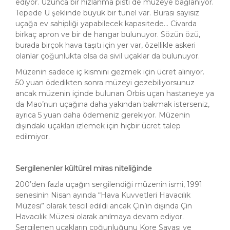
ediyor. Uzunca bir hızlanma pisti de müzeye bağlanıyor.
Tepede U şeklinde büyük bir tünel var. Burası sayısız
uçağa ev sahipliği yapabilecek kapasitede... Civarda
birkaç apron ve bir de hangar bulunuyor. Sözün özü,
burada birçok hava taşıtı için yer var, özellikle askeri
olanlar çoğunlukta olsa da sivil uçaklar da bulunuyor.
Müzenin sadece iç kısmını gezmek için ücret alınıyor.
50 yuan ödedikten sonra müzeyi gezebiliyorsunuz
ancak müzenin içinde bulunan Orbis uçan hastaneye ya
da Mao’nun uçağına daha yakından bakmak isterseniz,
ayrıca 5 yuan daha ödemeniz gerekiyor. Müzenin
dışındaki uçakları izlemek için hiçbir ücret talep
edilmiyor.
Sergilenenler kültürel miras niteliğinde
200’den fazla uçağın sergilendiği müzenin ismi, 1991
senesinin Nisan ayında “Hava Kuvvetleri Havacılık
Müzesi” olarak tescil edildi ancak Çin’in dışında Çin
Havacılık Müzesi olarak anılmaya devam ediyor.
Sergilenen uçakların çoğunluğunu Kore Savaşı ve