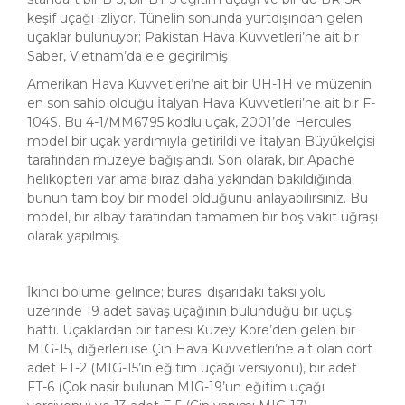
keşif uçağı izliyor. Tünelin sonunda yurtdışından gelen
uçaklar bulunuyor; Pakistan Hava Kuvvetleri’ne ait bir
Saber, Vietnam’da ele geçirilmiş
Amerikan Hava Kuvvetleri’ne ait bir UH-1H ve müzenin
en son sahip olduğu İtalyan Hava Kuvvetleri’ne ait bir F-
104S. Bu 4-1/MM6795 kodlu uçak, 2001’de Hercules
model bir uçak yardımıyla getirildi ve İtalyan Büyükelçisi
tarafından müzeye bağışlandı. Son olarak, bir Apache
helikopteri var ama biraz daha yakından bakıldığında
bunun tam boy bir model olduğunu anlayabilirsiniz. Bu
model, bir albay tarafından tamamen bir boş vakit uğraşı
olarak yapılmış.
İkinci bölüme gelince; burası dışarıdaki taksi yolu
üzerinde 19 adet savaş uçağının bulunduğu bir uçuş
hattı. Uçaklardan bir tanesi Kuzey Kore’den gelen bir
MIG-15, diğerleri ise Çin Hava Kuvvetleri’ne ait olan dört
adet FT-2 (MIG-15’in eğitim uçağı versiyonu), bir adet
FT-6 (Çok nasir bulunan MIG-19’un eğitim uçağı