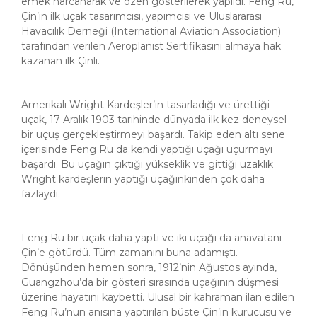
emek harcanarak ve özen gösterilerek yapıldı. Feng Ru,
Çin’in ilk uçak tasarımcısı, yapımcısı ve Uluslararası
Havacılık Derneği (International Aviation Association)
tarafından verilen Aeroplanist Sertifikasını almaya hak
kazanan ilk Çinli.
Amerikalı Wright Kardeşler’in tasarladığı ve ürettiği
uçak, 17 Aralık 1903 tarihinde dünyada ilk kez deneysel
bir uçuş gerçekleştirmeyi başardı. Takip eden altı sene
içerisinde Feng Ru da kendi yaptığı uçağı uçurmayı
başardı. Bu uçağın çıktığı yükseklik ve gittiği uzaklık
Wright kardeşlerin yaptığı uçağınkinden çok daha
fazlaydı.
Feng Ru bir uçak daha yaptı ve iki uçağı da anavatanı
Çin’e götürdü. Tüm zamanını buna adamıştı.
Dönüşünden hemen sonra, 1912’nin Ağustos ayında,
Guangzhou’da bir gösteri sırasında uçağının düşmesi
üzerine hayatını kaybetti. Ulusal bir kahraman ilan edilen
Feng Ru’nun anısına yaptırılan büste Çin’in kurucusu ve