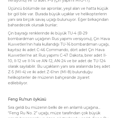
versiyonu) ve 13 adet F-5 (Çin yapımı MIG-17).
Üçüncü bölümde ise apronlar, yeşil alan ve hatta küçük
bir göl bile var. Burada büyük uçaklar ve helikopterlerin
yanı sıra birçok savaş uçağı bulunuyor. Eğer birkaçından
bahsedecek olursak bunlar;
Çin bayrağı renklerinde iki büyük TU-4 (B-29
bombardıman uçağının Rus yapımı versiyonu), Çin Hava
Kuvvetleri’nin hala kullandığı TU-16 bombardıman uçağı,
kayıtsız iki adet C-46 Commando, dört adet Çin Hava
Kuvvetleri’ne ait Rus yapımı C-47 Dakota, birer adet Il-
10, Il-12 ve Il-14 ve AN-12, AN-24 ve bir adet de TU-124
olarak sayılabilir. Bu uçakların yanı sıra aralarında beş adet
Z-5 (MI-4) ve iki adet Z-6’nın (MI-8) bulunduğu
helikopterler de müzenin bahçesinde ziyaret
edilebiliyor.
Feng Ru’nun öyküsü
Sıra geldi bu müzenin belki de en anlamlı uçağına...
“Feng Ru No. 2” uçağı, müze tarafından çok büyük