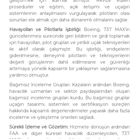
geliştirmek için adımlar atmıştır. Revize edilen
prosedürler ve eğitim, açık iletişimi ve uçağın
sistemlerinin anlaşılmasını vurgulayarak pilotların olası
sorunları ele almak için daha donanımlı olmalarını sağlar.
Havayolları ve Pilotlarla İşbirliği:
Boeing, 737 MAX’in
güncellenmesi sürecinde geri bildirim ve girdi toplamak
için havayolları, pilot grupları ve yetkili uçak teknisyenleri
ile aktif olarak çalışmıştır. Bu işbirliği, endişelerin
giderilmesine, deneyimli pilotların ve teknisyenlerin
değerli görüşlerinin dahil edilmesine ve güvenliği
artırmaya yönelik kapsamlı bir yaklaşımın sağlanmasına
yardımcı olmuştur.
Bağımsız İnceleme Grupları: Kazaların ardından Boeing,
havacılık uzmanları ve sektör paydaşlarından oluşan
bağımsız inceleme grupları kurdu. Bu bağımsız gruplar
uçağın tasarımı, sistemleri ve sertifikasyon süreçleri
hakkında kapsamlı değerlendirmeler yaparak daha fazla
inceleme ve iyileştirme önerileri sağladı.
Sürekli İzleme ve Gözetim:
Hizmete dönüşün ardından
FAA ve diğer küresel havacılık düzenleyicileri, 737