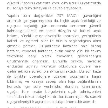
güvenli?” sorusu yazımıza konu olmuştur. Bu yazımızda
bu soruya tüm detayları ile cevap arayacağız.
Yapılan tüm değişiklikler 737 MAX’in güvenliğini
artırmak için yapılmış olsa da, hiçbir uçak üretildiği ve
uçuşuna başladığı gün sonrasında tamamen güvenli
kalmadığı; ancak ve ancak düzgün ve kaliteli uçak
bakımı, sürekli uçuşa elverişlilik kontrolleri, yetiştirilmiş
kaliteli ve eğitimli pilot ile bunun sağlandığının altını
çizmek gerekir. Oluşabilecek kazaların hala pilotaj
hataları, çevresel faktörler, eksik bakım gibi bir takım
faktörlere bağlı olarak meydana gelebileceğini
unutmamak önemlidir. Bununla birlikte, havacılık
endüstrisi uçmayı mümkün olduğunca güvenli hale
getirmek için sürekli olarak çalışmaktadır. Bu son kaza
ile birlikte operatörlere uçakları uçurmama kararı
bildirilmiş ve kazaya sebep olan kapı bağlantılarının
kontrolü için süre verilmiştir. Bununla kalınmamış
uçağın tüm majör bölgelerinin uçak teknisyenleri
tarafından tekrar detaylı kontrolleri istenmiştir. Bu sürekli
uçuşa elverişililik açısından oldukça önemli bir adımdır.