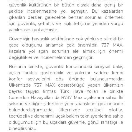
güvenlik kültürünün bir bütün olarak daha geniş bir
şekilde incelenmesine yol açmıştır. Bu kazalardan
çıkarılan dersler, gelecekte benzer sorunları önlemek
için güvenlik, şeffaflık ve açık iletişime yeniden vurgu
yapılmasına yol açmıştır.
Güvenliğin havacılık sektöründe çok yönlü ve sürekli bir
çaba olduğunu anlamak çok önemlidir. 737 MAX,
kazalara yol açan sorunları ele almak için önemli
değişiklikler ve incelemelerden geçmiştir.
Bununla birlikte, güvenlik konusundaki bireysel bakış
açıları farklılık gösterebilir ve yolcular sadece kendi
konfor seviyelerini göz önünde bulundurmalıdır.
Ülkemizde 737 MAX operatörlüğü yapan ülkemizin
bayrak taşıyıcı firması Türk Hava Yolları ile birlikte
Corendon Havayolları da B737 Max uçaklarına sahip. İki
şirketin ve diğer şirketlerin yeni siparişlerini göz önünde
bulundurduğumuzda, ülkemizde tecrübeli pilotlar,
tecrübeli ve donanımlı uçak bakım teknisyenlerine sahip
olduğumuz için bu uçaklara güvenle, gönül rahatlığı ile
binebilirsiniz…