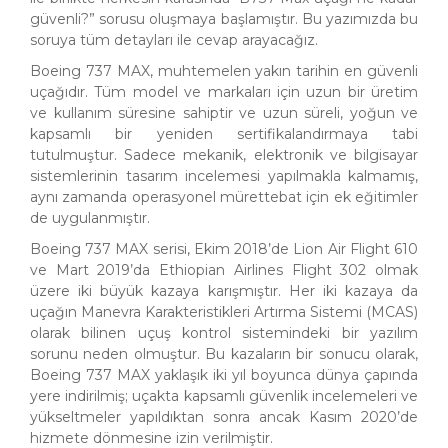
güvenli?” sorusu oluşmaya başlamıştır. Bu yazımızda bu
soruya tüm detayları ile cevap arayacağız.
Boeing 737 MAX, muhtemelen yakın tarihin en güvenli
uçağıdır. Tüm model ve markaları için uzun bir üretim
ve kullanım süresine sahiptir ve uzun süreli, yoğun ve
kapsamlı bir yeniden sertifikalandırmaya tabi
tutulmuştur. Sadece mekanik, elektronik ve bilgisayar
sistemlerinin tasarım incelemesi yapılmakla kalmamış,
aynı zamanda operasyonel mürettebat için ek eğitimler
de uygulanmıştır.
Boeing 737 MAX serisi, Ekim 2018’de Lion Air Flight 610
ve Mart 2019’da Ethiopian Airlines Flight 302 olmak
üzere iki büyük kazaya karışmıştır. Her iki kazaya da
uçağın Manevra Karakteristikleri Artırma Sistemi (MCAS)
olarak bilinen uçuş kontrol sistemindeki bir yazılım
sorunu neden olmuştur. Bu kazaların bir sonucu olarak,
Boeing 737 MAX yaklaşık iki yıl boyunca dünya çapında
yere indirilmiş; uçakta kapsamlı güvenlik incelemeleri ve
yükseltmeler yapıldıktan sonra ancak Kasım 2020’de
hizmete dönmesine izin verilmiştir.