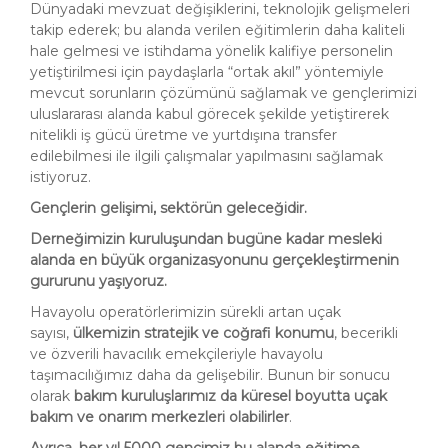
Dünyadaki mevzuat değişiklerini, teknolojik gelişmeleri
takip ederek; bu alanda verilen eğitimlerin daha kaliteli
hale gelmesi ve istihdama yönelik kalifiye personelin
yetiştirilmesi için paydaşlarla “ortak akıl” yöntemiyle
mevcut sorunların çözümünü sağlamak ve gençlerimizi
uluslararası alanda kabul görecek şekilde yetiştirerek
nitelikli iş gücü üretme ve yurtdışına transfer
edilebilmesi ile ilgili çalışmalar yapılmasını sağlamak
istiyoruz.
Gençlerin gelişimi, sektörün geleceğidir.
Derneğimizin kuruluşundan bugüne kadar mesleki
alanda en büyük organizasyonunu gerçekleştirmenin
gururunu yaşıyoruz.
Havayolu operatörlerimizin sürekli artan uçak
sayısı,
ülkemizin stratejik ve coğrafi konumu
, becerikli
ve özverili havacılık emekçileriyle havayolu
taşımacılığımız daha da gelişebilir. Bunun bir sonucu
olarak
bakım kuruluşlarımız da küresel boyutta uçak
bakım ve onarım merkezleri olabilirler
.