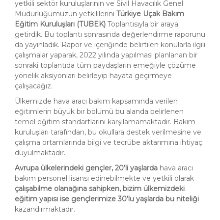
yetkili sektör kuruluşlarının ve Sivil Havacılık Genel
Müdürlüğümüzün yetkililerini
Türkiye Uçak Bakım
Eğitim Kuruluşları (TUBEK)
Toplantısıyla bir araya
getirdik. Bu toplantı sonrasında değerlendirme raporunu
da yayınladık. Rapor ve içeriğinde belirtilen konularla ilgili
çalışmalar yaparak, 2022 yılında yapılması planlanan bir
sonraki toplantıda tüm paydaşların emeğiyle çözüme
yönelik aksiyonları belirleyip hayata geçirmeye
çalışacağız.
Ülkemizde hava aracı bakım kapsamında verilen
eğitimlerin büyük bir bölümü bu alanda belirlenen
temel eğitim standartlarını karşılamamaktadır. Bakım
kuruluşları tarafından, bu okullara destek verilmesine ve
çalışma ortamlarında bilgi ve tecrübe aktarımına ihtiyaç
duyulmaktadır.
Avrupa ülkelerindeki gençler, 20’li yaşlarda
hava aracı
bakım personel lisansı edinebilmekte ve yetkili olarak
çalışabilme olanağına sahipken, bizim ülkemizdeki
eğitim yapısı ise gençlerimize 30’lu yaşlarda bu niteliği
kazandırmaktadır.