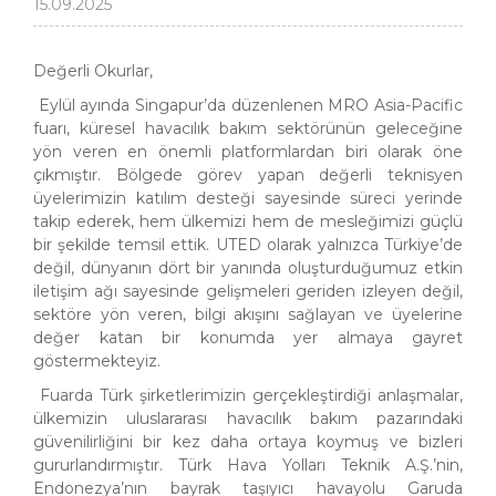
15.09.2025
Değerli Okurlar,
Eylül ayında Singapur’da düzenlenen MRO Asia-Pacific
fuarı, küresel havacılık bakım sektörünün geleceğine
yön veren en önemli platformlardan biri olarak öne
çıkmıştır. Bölgede görev yapan değerli teknisyen
üyelerimizin katılım desteği sayesinde süreci yerinde
takip ederek, hem ülkemizi hem de mesleğimizi güçlü
bir şekilde temsil ettik. UTED olarak yalnızca Türkiye’de
değil, dünyanın dört bir yanında oluşturduğumuz etkin
iletişim ağı sayesinde gelişmeleri geriden izleyen değil,
sektöre yön veren, bilgi akışını sağlayan ve üyelerine
değer katan bir konumda yer almaya gayret
göstermekteyiz.
Fuarda Türk şirketlerimizin gerçekleştirdiği anlaşmalar,
ülkemizin uluslararası havacılık bakım pazarındaki
güvenilirliğini bir kez daha ortaya koymuş ve bizleri
gururlandırmıştır. Türk Hava Yolları Teknik A.Ş.’nin,
Endonezya’nın bayrak taşıyıcı havayolu Garuda