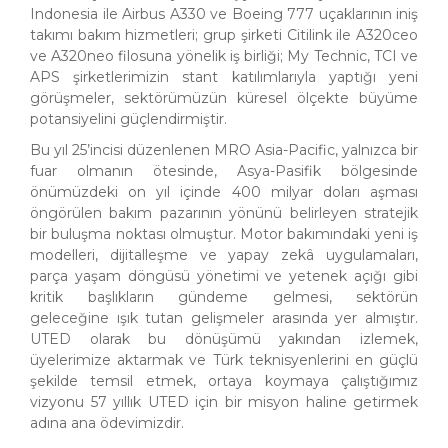
Indonesia ile Airbus A330 ve Boeing 777 uçaklarının iniş
takımı bakım hizmetleri; grup şirketi Citilink ile A320ceo
ve A320neo filosuna yönelik iş birliği; My Technic, TCI ve
APS şirketlerimizin stant katılımlarıyla yaptığı yeni
görüşmeler, sektörümüzün küresel ölçekte büyüme
potansiyelini güçlendirmiştir.
Bu yıl 25’incisi düzenlenen MRO Asia-Pacific, yalnızca bir
fuar olmanın ötesinde, Asya-Pasifik bölgesinde
önümüzdeki on yıl içinde 400 milyar doları aşması
öngörülen bakım pazarının yönünü belirleyen stratejik
bir buluşma noktası olmuştur. Motor bakımındaki yeni iş
modelleri, dijitalleşme ve yapay zekâ uygulamaları,
parça yaşam döngüsü yönetimi ve yetenek açığı gibi
kritik başlıkların gündeme gelmesi, sektörün
geleceğine ışık tutan gelişmeler arasında yer almıştır.
UTED olarak bu dönüşümü yakından izlemek,
üyelerimize aktarmak ve Türk teknisyenlerini en güçlü
şekilde temsil etmek, ortaya koymaya çalıştığımız
vizyonu 57 yıllık UTED için bir misyon haline getirmek
adına ana ödevimizdir.