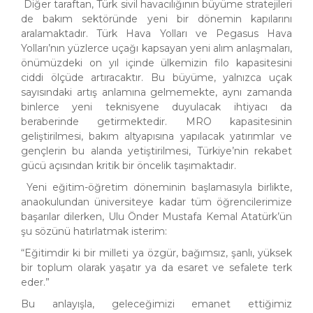
Diğer taraftan, Türk sivil havacılığının büyüme stratejileri
de bakım sektöründe yeni bir dönemin kapılarını
aralamaktadır. Türk Hava Yolları ve Pegasus Hava
Yolları’nın yüzlerce uçağı kapsayan yeni alım anlaşmaları,
önümüzdeki on yıl içinde ülkemizin filo kapasitesini
ciddi ölçüde artıracaktır. Bu büyüme, yalnızca uçak
sayısındaki artış anlamına gelmemekte, aynı zamanda
binlerce yeni teknisyene duyulacak ihtiyacı da
beraberinde getirmektedir. MRO kapasitesinin
geliştirilmesi, bakım altyapısına yapılacak yatırımlar ve
gençlerin bu alanda yetiştirilmesi, Türkiye’nin rekabet
gücü açısından kritik bir öncelik taşımaktadır.
Yeni eğitim-öğretim döneminin başlamasıyla birlikte,
anaokulundan üniversiteye kadar tüm öğrencilerimize
başarılar dilerken, Ulu Önder Mustafa Kemal Atatürk’ün
şu sözünü hatırlatmak isterim:
“Eğitimdir ki bir milleti ya özgür, bağımsız, şanlı, yüksek
bir toplum olarak yaşatır ya da esaret ve sefalete terk
eder.”
Bu anlayışla, geleceğimizi emanet ettiğimiz