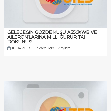
GELECEĞİN GÖZDE KUŞU A350XWB VE
AILERON’LARINA MİLLİ GURUR TAI
DOKUNUŞU
18.04.2018
Devamı için Tıklayınız