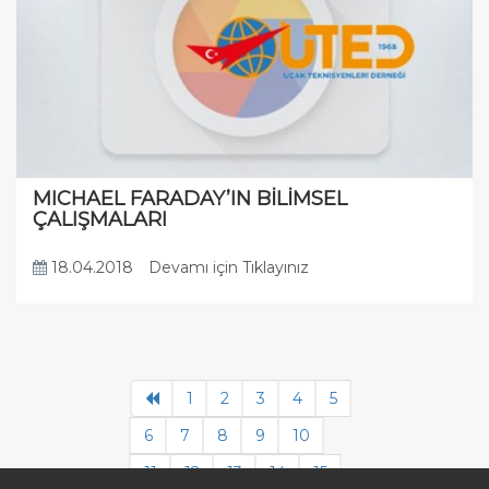
MICHAEL FARADAY’IN BİLİMSEL
ÇALIŞMALARI
18.04.2018
Devamı için Tıklayınız
1
2
3
4
5
6
7
8
9
10
11
12
13
14
15